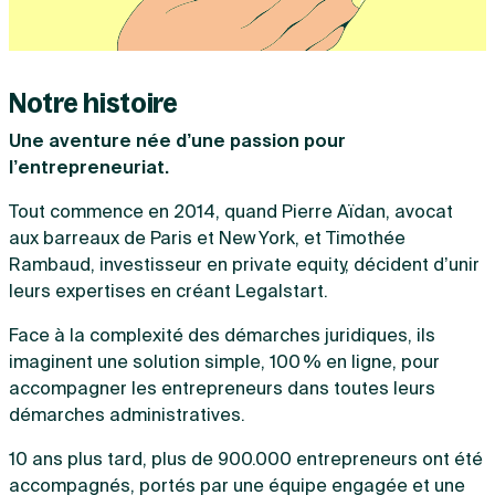
Vente en ligne
Fiches SASU
Micro entreprise
Cession d'actions
Services aux entreprises
Fiches SAS
LMNP
Transmission universelle de patrimoine
Construction/travaux
Fiches EURL
Par métier
Augmentation de capital
Restauration
Fiches SARL
Réduction de capital
Notre histoire
Commerce
Fiches SCI
Gérer son entreprise
Conseil/finance
Transport
Fiches auto-entrepreneur
Une aventure née d’une passion pour
Vente en ligne
Autres
Fiches association
Services aux entreprises
Gestion comptable
l’entrepreneuriat.
Ressources
Toutes les fiches sur la création
Construction/travaux
Approbation des comptes
Autres démarches
Tout commence en 2014, quand Pierre Aïdan, avocat
Restauration
Dépôt de marque
Simulateur de choix de forme juridique
Commerce
Recherche d'antériorité
aux barreaux de Paris et New York, et Timothée
Calcul de charges sociales
Gestion d’entreprise
Transport
Protection des créations
Rambaud, investisseur en private equity, décident d’unir
Estimation du coût de création
Fermeture d’entreprise
Autres
Confidentialité de l'adresse du dirigeant
Calcul d'éligibilité à l'ACRE
leurs expertises en créant Legalstart.
Exercice d’un métier
Par fonctionnalité
Fermer son entreprise
Vérification de la disponibilité du nom d'entreprise
Recouvrement de factures
Face à la complexité des démarches juridiques, ils
Générateur de mentions légales
Gérer ses salariés
Logiciel de facturation
Radiation auto entrepreneur
imaginent une solution simple, 100 % en ligne, pour
Sélection de fiches pratiques
Logiciel de comptabilité
Mise en sommeil
accompagner les entrepreneurs dans toutes leurs
Gestion des achats
Dissolution-liquidation
démarches administratives.
Ouvrir sa société
Gestion de la trésorerie
Création d'entreprise
Dépôt de bilan
Création d'entreprise
Bilans et déclarations fiscales
10 ans plus tard, plus de 900.000 entrepreneurs ont été
Création de micro-entreprise
accompagnés, portés par une équipe engagée et une
Par besoin
Devenir auto entrepreneur