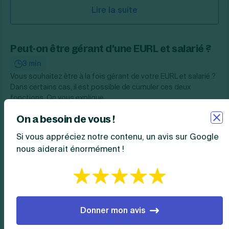
Lire la suite
Peut-on être gérant d'une EURL et salarié ?
3 min
Vous souhaitez être à la fois gérant de votre EURL et salarié ?
Dans certains cas, il est possible de cumuler ces deux
fonctions. On vous explique.
On a besoin de vous !
Lire la suite
Si vous appréciez notre contenu, un avis sur Google
nous aiderait énormément !
Quel est le capital minimum d’une EURL ?
3 min
Vous songez à créer votre EURL et souhaitez en savoir plus
sur le capital social minimum qu'il faut investir. On vous
Donner mon avis
explique tout.