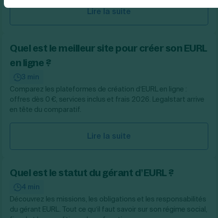
Lire la suite
Quel est le meilleur site pour créer son EURL
en ligne ?
3 min
Comparez les plateformes de création d’EURL en ligne :
offres dès 0 €, services inclus et frais 2026. Legalstart arrive
en tête du comparatif.
Lire la suite
Quel est le statut du gérant d’EURL ?
4 min
Découvrez les missions, les obligations et les responsabilités
du gérant EURL. Tout ce qu’il faut savoir sur son régime social,