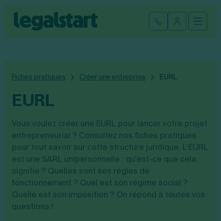
Cliquez ici pour reprendre votre démarche
Fermer la
Ouvrir
Se connect
Legalstart
Création d'entreprise
Fiches pratiques
Créer une entreprise
EURL
Par statut juridique
Modification et fermeture
EURL
Créer une SASU
Modifier son entreprise
Créer une SAS
Comptabilité
Vous voulez créer une EURL pour lancer votre projet
Créer une SARL
entrepreneurial ? Consultez nos fiches pratiques
Transfert de siège social
Créer une EURL
Par statut
pour tout savoir sur cette structure juridique. L'EURL
Changement de dénomination sociale
Devenir auto-entrepreneur
Tarifs
Changement de président
Créer une entreprise individuelle
est une SARL unipersonnelle : qu'est-ce que cela
SASU
Changement d’activité
Créer une SCI
signifie ? Quelles sont ses règles de
SAS
Transformation SARL en SAS
Fiches pratiques
Créer une association
fonctionnement ? Quel est son régime social ?
EURL
Transformation d’une SAS en SARL
Par métier
Quelle est son imposition ? On répond à toutes vos
SARL
Modification association
Faire une recherche
Création d'entreprise
questions !
SCI
Modification auto-entreprise
Conseil/finance
Entreprise individuelle
Cession de parts sociales