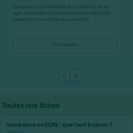
Création d'EURL
Toutes les modifications
Comparez les plateformes de création d’EURL en
Je suis autonome
Création de SASU
ligne : offres dès 0 €, services inclus et frais 2026.
Je souhaite être accompagné
Création de SARL
Legalstart arrive en tête du comparatif.
Création de SAS
Création de SCI
Création d'association
Découvrez notre cabinet d'expertise comptable
Aides à la création d’entreprise
LS Compta
Lire la suite
Ouverture compte pro
Fermeture d’une entreprise
Slide précédente
Slide suivante
Création d'entreprise
Toutes nos fiches
Assurance en EURL : que faut-il savoir ?