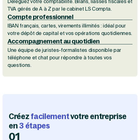
Déléguez votre comptabilité. Bilans, liasses fiscales et
Création d'EURL
Toutes les modifications
TVA gérés de A à Z par le cabinet LS Compta.
Je suis autonome
Création de SASU
Compte professionnel
Je souhaite être accompagné
Création de SARL
IBAN français, cartes, virements illimités : idéal pour
Création de SAS
Création de SCI
votre dépôt de capital et vos opérations quotidiennes.
Création d'association
Découvrez notre cabinet d'expertise
Accompagnement au quotidien
Aides à la création d’entreprise
comptable LS Compta
Une équipe de juristes-formalistes disponible par
Ouverture compte pro
téléphone et chat pour répondre à toutes vos
Fermeture d’une entreprise
questions.
Création d'entreprise
Créez
facilement
votre entreprise
en
3 étapes
01