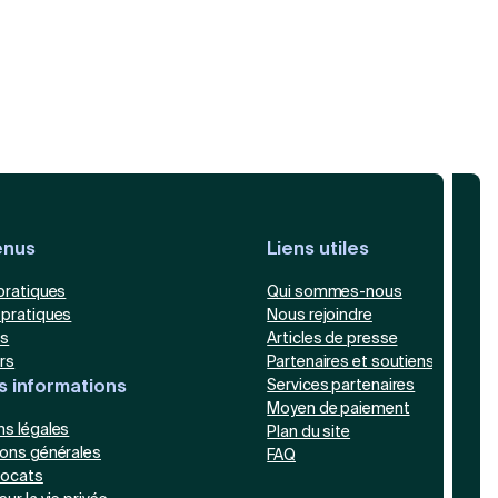
enus
Liens utiles
pratiques
Qui sommes-nous
 pratiques
Nous rejoindre
es
Articles de presse
rs
Partenaires et soutiens
s informations
Services partenaires
Moyen de paiement
ns légales
Plan du site
ions générales
FAQ
ocats