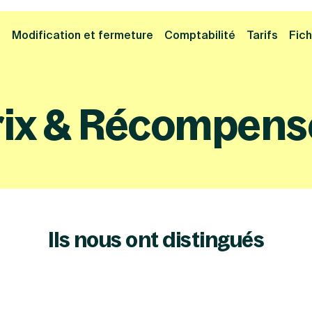
Cliquez ici pour reprendre votre démarche
Fermer la
e
Modification et fermeture
Comptabilité
Tarifs
Fich
rix & Récompens
Ils nous ont distingués