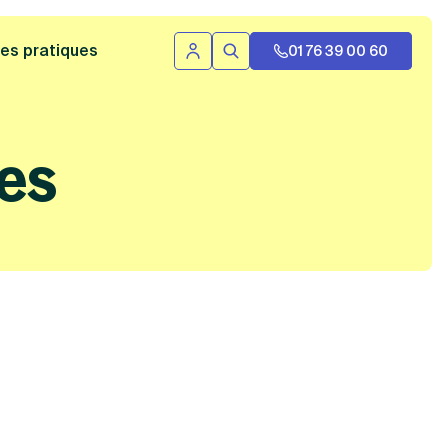
 bannière
es pratiques
01 76 39 00 60
Se connecter
Rechercher
es