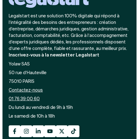
Création d'EURL
Toutes les modifications
Je suis autonome
Création de SASU
Legalstart est une solution 100% digitale qui répond à
Je souhaite être accompagné
Création de SARL
l’intégralité des besoins des entrepreneurs : création
Création de SAS
d’entreprise, démarches juridiques, gestion administrative,
Création de SCI
facturation, comptabilité, etc. Grâce à l’accompagnement
Création d'association
Découvrez notre cabinet d'expertise
d’experts juridiques dédiés, les professionnels disposent
Aides à la création d’entreprise
comptable LS Compta
d’une offre complète, fiable et rassurante, au meilleur prix.
Ouverture compte pro
Inscrivez-vous à la newsletter Legalstart
Fermeture d’une entreprise
Yolaw SAS
50 rue d’Hauteville
75010 PARIS
Création d'entreprise
Contactez-nous
01 76 39 00 60
Du lundi au vendredi de 9h à 19h
Le samedi de 10h à 18h