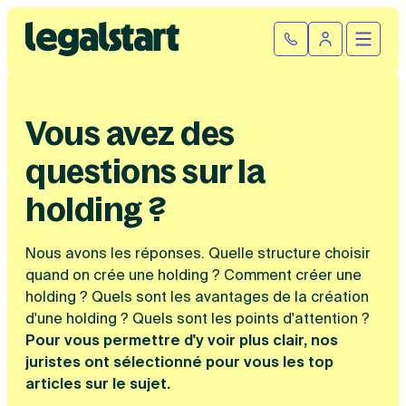
Cliquez ici pour reprendre votre démarche
Fermer la
Ouvrir
Se connect
Legalstart
Création d'entreprise
Vous avez des
Par statut juridique
questions sur la
Modification et fermeture
Créer une SASU
holding ?
Modifier son entreprise
Créer une SAS
Comptabilité
Créer une SARL
Transfert de siège social
Créer une EURL
Nous avons les réponses. Quelle structure choisir
Par statut
Changement de dénomination sociale
Devenir auto-entrepreneur
Tarifs
quand on crée une holding ? Comment créer une
Changement de président
Créer une entreprise individuelle
holding ? Quels sont les avantages de la création
SASU
Changement d’activité
Créer une SCI
d'une holding ? Quels sont les points d'attention ?
SAS
Transformation SARL en SAS
Fiches pratiques
Créer une association
Pour vous permettre d'y voir plus clair, nos
EURL
Transformation d’une SAS en SARL
Par métier
juristes ont sélectionné pour vous les top
SARL
Modification association
Faire une recherche
Création d'entreprise
articles sur le sujet.
SCI
Modification auto-entreprise
Conseil/finance
Entreprise individuelle
Cession de parts sociales