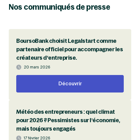
Nos communiqués de presse
Création d'EURL
Toutes les modifications
Je suis autonome
Création de SASU
Je souhaite être accompagné
Création de SARL
Création de SAS
Création de SCI
Création d'association
Découvrez notre cabinet d'expertise
BoursoBank choisit Legalstart comme
Aides à la création d’entreprise
comptable LS Compta
partenaire officiel pour accompagner les
Ouverture compte pro
créateurs d’entreprise.
Fermeture d’une entreprise
20 mars 2026
Découvrir
Création d'entreprise
Météo des entrepreneurs : quel climat
pour 2026 ? Pessimistes sur l’économie,
mais toujours engagés
17 février 2026