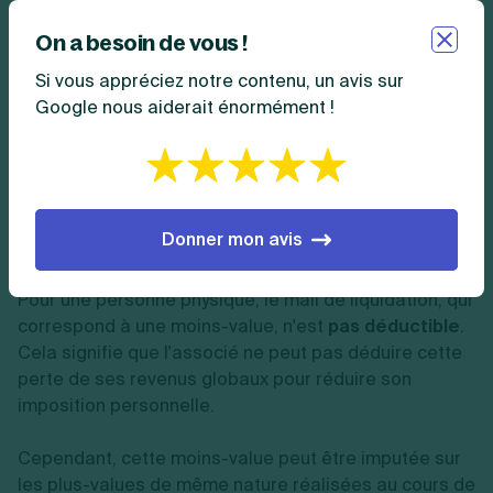
Quelle fiscalité pour le mali de
liquidation ?
On a besoin de vous !
Si vous appréciez notre contenu, un avis sur
La fiscalité du mali de liquidation dépend de :
Google nous aiderait énormément !
la nature de l'associé (personne physique ou
morale) ;
et de la durée de détention des titres.
Donner mon avis
Fiscalité pour une personne physique
Pour une personne physique, le mali de liquidation, qui
correspond à une moins-value, n'est
pas déductible
.
Cela signifie que l'associé ne peut pas déduire cette
perte de ses revenus globaux pour réduire son
imposition personnelle.
Cependant, cette moins-value peut être imputée sur
les plus-values de même nature réalisées au cours de