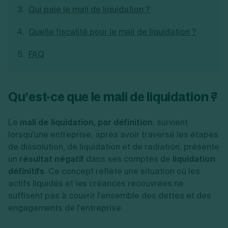
Qui paie le mali de liquidation ?
Création d'EURL
Toutes les modifications
Je suis autonome
Création de SASU
Je souhaite être accompagné
Création de SARL
Quelle fiscalité pour le mali de liquidation ?
Création de SAS
Création de SCI
FAQ
Création d'association
Découvrez notre cabinet d'expertise
Aides à la création d’entreprise
comptable LS Compta
Ouverture compte pro
Qu’est-ce que le mali de liquidation ?
Fermeture d’une entreprise
Le
mali de liquidation, par définition
, survient
lorsqu'une entreprise, après avoir traversé les étapes
Création d'entreprise
de dissolution, de liquidation et de radiation, présente
un
résultat négatif
dans ses comptes de
liquidation
définitifs
. Ce concept reflète une situation où les
actifs liquidés et les créances recouvrées ne
suffisent pas à couvrir l'ensemble des dettes et des
engagements de l'entreprise.