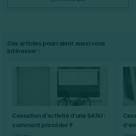
Ces articles pourraient aussi vous
intéresser :
Cessation d’activité d’une SASU :
Cess
comment procéder ?
d’em