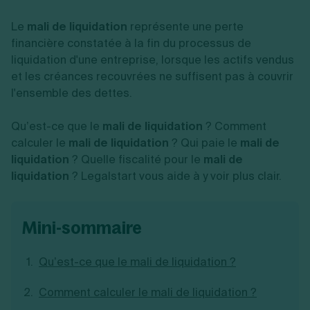
Vente en ligne
Fiches SASU
Micro entreprise
Cession d'actions
Services aux entreprises
Fiches SAS
Le
mali de liquidation
LMNP
représente une perte
Transmission universelle de patrimoine
Construction/travaux
Fiches EURL
Par métier
Augmentation de capital
financière constatée à la fin du processus de
Restauration
Fiches SARL
Réduction de capital
liquidation d'une entreprise, lorsque les actifs vendus
Commerce
Fiches SCI
Gérer son entreprise
Conseil/finance
Transport
et les créances recouvrées ne suffisent pas à couvrir
Fiches auto-entrepreneur
Vente en ligne
Autres
l'ensemble des dettes.
Fiches association
Services aux entreprises
Gestion comptable
Ressources
Toutes les fiches sur la création
Construction/travaux
Approbation des comptes
Qu’est-ce que le
mali de liquidation
? Comment
Autres démarches
Restauration
Dépôt de marque
Simulateur de choix de forme juridique
calculer le
mali de liquidation
? Qui paie le
mali de
Commerce
Recherche d'antériorité
Calcul de charges sociales
liquidation
? Quelle fiscalité pour le
mali de
Gestion d’entreprise
Transport
Protection des créations
Estimation du coût de création
Fermeture d’entreprise
liquidation
Autres
? Legalstart vous aide à y voir plus clair.
Confidentialité de l'adresse du dirigeant
Calcul d'éligibilité à l'ACRE
Exercice d’un métier
Par fonctionnalité
Fermer son entreprise
Vérification de la disponibilité du nom d'entreprise
Recouvrement de factures
Générateur de mentions légales
Gérer ses salariés
Logiciel de facturation
Radiation auto entrepreneur
mini-sommaire
Sélection de fiches pratiques
Logiciel de comptabilité
Mise en sommeil
Gestion des achats
Dissolution-liquidation
Qu’est-ce que le mali de liquidation ?
Ouvrir sa société
Gestion de la trésorerie
Création d'entreprise
Dépôt de bilan
Création d'entreprise
Bilans et déclarations fiscales
Comment calculer le mali de liquidation ?
Création de micro-entreprise
Par besoin
Devenir auto entrepreneur