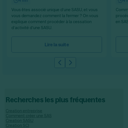
4 mn
4 
Vous êtes associé unique d’une SASU, et vous
Commen
vous demandez comment la fermer ? On vous
procéd
explique comment procéder à la cessation
en SAS
d’activité d’une SASU.
Lire la suite
Slide précédente
Slide suivante
Recherches les plus fréquentes
Creation entreprise
Comment créer une SAS
Creation SASU
Creation SCI