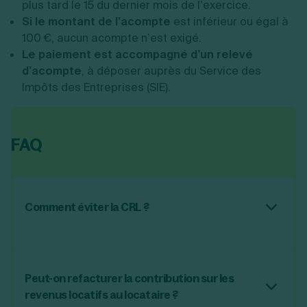
plus tard le 15 du dernier mois de l’exercice.
Si le montant de l’acompte
est inférieur ou égal à
100 €, aucun acompte n’est exigé.
Le paiement est accompagné d’un relevé
d’acompte
, à déposer auprès du Service des
Impôts des Entreprises (SIE).
FAQ
Comment éviter la CRL ?
Pour éviter la CRL, il faut soit que les loyers
soient soumis à la TVA, soit qu’ils soient
inférieurs à 1.830 € par an et par local. Il est
Peut-on refacturer la contribution sur les
aussi possible d’en être exonéré si les biens
revenus locatifs au locataire ?
loués entrent dans certaines catégories :