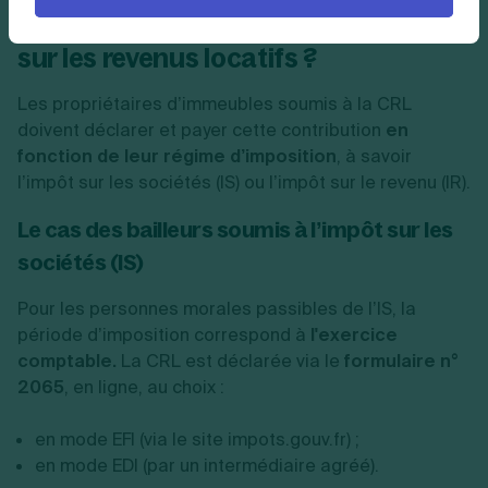
Comment déclarer la contribution
sur les revenus locatifs ?
Les propriétaires d’immeubles soumis à la CRL
doivent déclarer et payer cette contribution
en
fonction de leur régime d’imposition
, à savoir
l’impôt sur les sociétés (IS) ou l’impôt sur le revenu (IR).
Le cas des bailleurs soumis à l’impôt sur les
sociétés (IS)
Pour les personnes morales passibles de l’IS, la
période d’imposition correspond à
l'exercice
comptable.
La CRL est déclarée via le
formulaire n°
2065
, en ligne, au choix :
en mode EFI (via le site impots.gouv.fr) ;
en mode EDI (par un intermédiaire agréé).