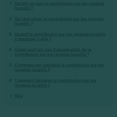
Qu’est-ce que la contribution sur les revenus
Création d'EURL
Toutes les modifications
locatifs ?
Je suis autonome
Création de SASU
Je souhaite être accompagné
Création de SARL
Qui doit payer la contribution sur les revenus
Création de SAS
locatifs ?
Création de SCI
Création d'association
Découvrez notre cabinet d'expertise
Quand la contribution sur les revenus locatifs
Aides à la création d’entreprise
s’applique-t-elle ?
comptable LS Compta
Ouverture compte pro
Fermeture d’une entreprise
Quels sont les cas d’exonération de la
contribution sur les revenus locatifs ?
Comment est calculée la contribution sur les
revenus locatifs ?
Création d'entreprise
Comment déclarer la contribution sur les
revenus locatifs ?
FAQ