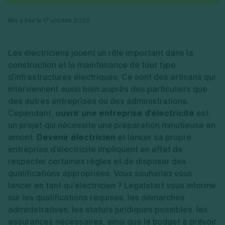
Vente en ligne
Fiches SASU
Micro entreprise
Cession d'actions
Services aux entreprises
Fiches SAS
LMNP
Transmission universelle de patrimoine
Mis à jour le 17 octobre 2025
Construction/travaux
Fiches EURL
Par métier
Augmentation de capital
Restauration
Fiches SARL
Réduction de capital
Commerce
Fiches SCI
Gérer son entreprise
Les électriciens jouent un rôle important dans la
Conseil/finance
Transport
Fiches auto-entrepreneur
Vente en ligne
construction et la maintenance de tout type
Autres
Fiches association
Services aux entreprises
Gestion comptable
Ressources
d'infrastructures électriques. Ce sont des artisans qui
Toutes les fiches sur la création
Construction/travaux
Approbation des comptes
interviennent aussi bien auprès des particuliers que
Autres démarches
Restauration
Dépôt de marque
Simulateur de choix de forme juridique
des autres entreprises ou des administrations.
Commerce
Recherche d'antériorité
Calcul de charges sociales
Cependant,
ouvrir une entreprise d'électricité
est
Gestion d’entreprise
Transport
Protection des créations
Estimation du coût de création
un projet qui nécessite une préparation minutieuse en
Fermeture d’entreprise
Autres
Confidentialité de l'adresse du dirigeant
Calcul d'éligibilité à l'ACRE
amont.
Exercice d’un métier
Devenir électricien
et lancer sa propre
Par fonctionnalité
Fermer son entreprise
Vérification de la disponibilité du nom d'entreprise
Recouvrement de factures
entreprise d'électricité impliquent en effet de
Générateur de mentions légales
Gérer ses salariés
respecter certaines règles et de disposer des
Logiciel de facturation
Radiation auto entrepreneur
Sélection de fiches pratiques
Logiciel de comptabilité
qualifications appropriées. Vous souhaitez vous
Mise en sommeil
Gestion des achats
Dissolution-liquidation
lancer en tant qu’électricien ? Legalstart vous informe
Ouvrir sa société
Gestion de la trésorerie
Création d'entreprise
Dépôt de bilan
sur les qualifications requises, les démarches
Création d'entreprise
Bilans et déclarations fiscales
administratives, les statuts juridiques possibles, les
Création de micro-entreprise
assurances nécessaires, ainsi que le budget à prévoir
Par besoin
Devenir auto entrepreneur