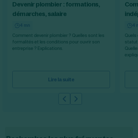
Devenir plombier : formations,
Comm
démarches, salaire
indé
4 mn
4 
Comment devenir plombier ? Quelles sont les
Quels 
formalités et les conditions pour ouvrir son
statut
entreprise ? Explications.
Quelle
expliq
Lire la suite
Slide précédente
Slide suivante