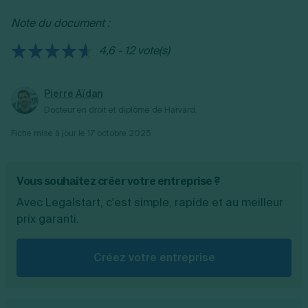
ses tarifs et de ses coûts de fonctionnement.
En général, sa marge nette se situe entre 25
Note du document :
% et 40 %. Une bonne gestion des achats et
des charges permet d'optimiser cette marge.
4,6 - 12 vote(s)
Pierre Aïdan
Docteur en droit et diplômé de Harvard.
Fiche mise à jour le
17 octobre 2025
Vous souhaitez créer votre entreprise ?
Avec Legalstart, c'est simple, rapide et au meilleur
prix garanti.
Créez votre entreprise