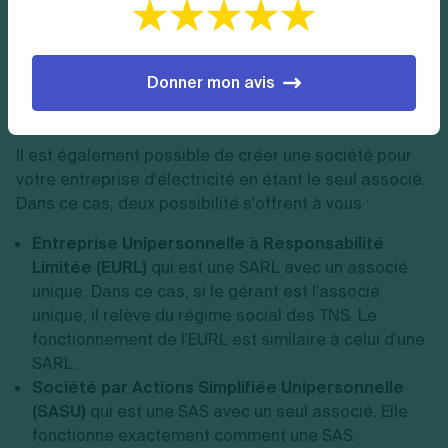
La SARL et la SAS ont deux points communs. D'une
part, le capital social minimum est de 1 euro et d'autre
Donner mon avis
part, la responsabilité des associés est limitée au
montant de leurs apports.
Il est également possible de créer une société pour
votre entreprise d'électricité en étant le seul associé.
Dans ce cas, deux possibilité s'offrent à vous :
Entreprise Unipersonnelle à Responsabilité
Limitée (EURL)
qui est une SARL avec un associé
unique. Dans ce cas, si le gérant est l'associé
unique, il relève du régime social des TNS. Le
fonctionnement de l'EURL est similaire à celui d'une
SARL.
Société par Actions Simplifiée Unipersonnelle
(
SASU)
qui est une SAS avec un seul associé. Elle
fonctionne exactement comment une SAS.