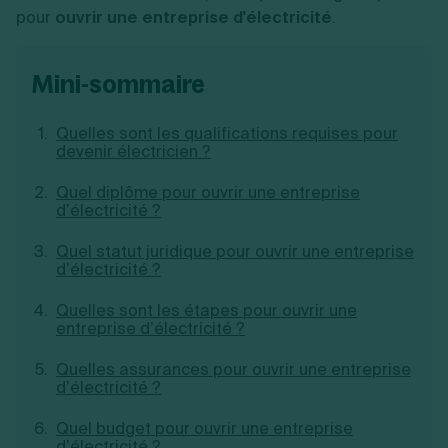
pour
ouvrir une entreprise d'électricité
.
Création d'EURL
Toutes les modifications
Je suis autonome
Création de SASU
Je souhaite être accompagné
Création de SARL
mini-sommaire
Création de SAS
Création de SCI
Création d'association
Découvrez notre cabinet d'expertise
Quelles sont les qualifications requises pour
Aides à la création d’entreprise
comptable LS Compta
devenir électricien ?
Ouverture compte pro
Fermeture d’une entreprise
Quel diplôme pour ouvrir une entreprise
d’électricité ?
Quel statut juridique pour ouvrir une entreprise
d’électricité ?
Création d'entreprise
Quelles sont les étapes pour ouvrir une
entreprise d’électricité ?
Quelles assurances pour ouvrir une entreprise
d’électricité ?
Quel budget pour ouvrir une entreprise
d’électricité ?