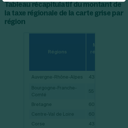
Tableau récapitulatif du montant de
la taxe régionale de la carte grise par
région
Montant de la 
Régions
régionale de la 
grise
Auvergne-Rhône-Alpes
43 €
Bourgogne-Franche-
55 €
Comté
Bretagne
60 €
Centre-Val de Loire
60 €
Corse
43 €