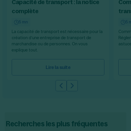
Capacité de transport : la notice
Comm
complète
tran
5 mn
5 
La capacité de transport est nécessaire pour la
Commen
création d’une entreprise de transport de
Réglem
marchandise ou de personnes. On vous
astuce
explique tout.
Lire la suite
Slide précédente
Slide suivante
Recherches les plus fréquentes