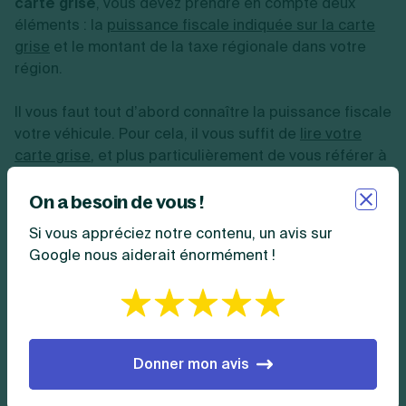
carte grise
, vous devez prendre en compte deux
éléments : la
puissance fiscale indiquée sur la carte
grise
et le montant de la taxe régionale dans votre
région.
Il vous faut tout d’abord connaître la puissance fiscale
votre véhicule. Pour cela, il vous suffit de
lire votre
carte grise
, et plus particulièrement de vous référer à
la rubrique P.6. Le nombre figurant à cette rubrique
aura un impact sur le montant de la taxe.
On a besoin de vous !
Si vous appréciez notre contenu, un avis sur
Ensuite, vous devez prendre connaissance du tarif
Google nous aiderait énormément !
appliqué par la région de votre domicile.
Pour connaître le montant de la
taxe régionale de la
carte grise
, il vous suffit de multiplier la puissance
fiscale de votre véhicule par le tarif du cheval fiscal
Donner mon avis
de votre région.