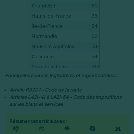
Grand-Est
60 €
Hauts-de-France
36,20 €
Île-de-France
54,95 €
Normandie
60 €
Nouvelle Aquitaine
53 €
Occitanie
54,50 €
Pays de la Loire
51 €
Principales sources législatives et réglementaires :
Provence-Alpes-Côtes
59 €
d'Azur
Article R322-1
- Code de la route
Guadeloupe
41 €
Articles L421-41 à L421-54
- Code des impositions
sur les biens et services
Guyane
42,50 €
La Réunion
57 €
Résumer cet article avec :
Martinique
30 €