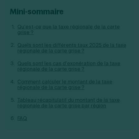
Création d'EURL
Toutes les modifications
mini-sommaire
Je suis autonome
Création de SASU
Je souhaite être accompagné
Création de SARL
Création de SAS
Qu’est-ce que la taxe régionale de la carte
Création de SCI
grise ?
Création d'association
Découvrez notre cabinet d'expertise
Quels sont les différents taux 2025 de la taxe
Aides à la création d’entreprise
comptable LS Compta
régionale de la carte grise ?
Ouverture compte pro
Fermeture d’une entreprise
Quels sont les cas d’exonération de la taxe
régionale de la carte grise ?
Comment calculer le montant de la taxe
Création d'entreprise
régionale de la carte grise ?
Tableau récapitulatif du montant de la taxe
régionale de la carte grise par région
FAQ