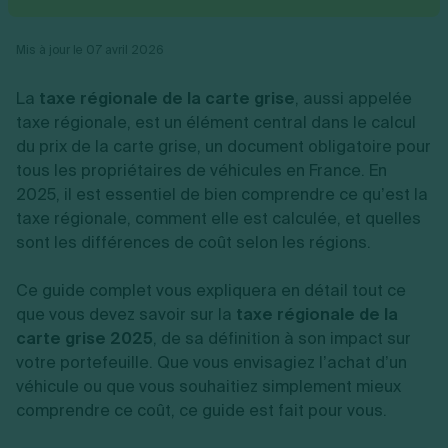
Vente en ligne
Fiches SASU
Micro entreprise
Cession d'actions
Services aux entreprises
Fiches SAS
LMNP
Transmission universelle de patrimoine
Construction/travaux
Mis à jour le 07 avril 2026
Fiches EURL
Par métier
Augmentation de capital
Restauration
Fiches SARL
Réduction de capital
Commerce
La
taxe régionale de la carte grise
, aussi appelée
Fiches SCI
Gérer son entreprise
Conseil/finance
Transport
Fiches auto-entrepreneur
taxe régionale, est un élément central dans le calcul
Vente en ligne
Autres
Fiches association
du prix de la carte grise, un document obligatoire pour
Services aux entreprises
Gestion comptable
Ressources
Toutes les fiches sur la création
tous les propriétaires de véhicules en France. En
Construction/travaux
Approbation des comptes
Autres démarches
Restauration
Dépôt de marque
2025, il est essentiel de bien comprendre ce qu’est la
Simulateur de choix de forme juridique
Commerce
Recherche d'antériorité
taxe régionale, comment elle est calculée, et quelles
Calcul de charges sociales
Gestion d’entreprise
Transport
Protection des créations
Estimation du coût de création
sont les différences de coût selon les régions.
Fermeture d’entreprise
Autres
Confidentialité de l'adresse du dirigeant
Calcul d'éligibilité à l'ACRE
Exercice d’un métier
Par fonctionnalité
Fermer son entreprise
Vérification de la disponibilité du nom d'entreprise
Ce guide complet vous expliquera en détail tout ce
Recouvrement de factures
Générateur de mentions légales
que vous devez savoir sur la
taxe régionale de la
Gérer ses salariés
Logiciel de facturation
Radiation auto entrepreneur
Sélection de fiches pratiques
carte grise 2025
, de sa définition à son impact sur
Logiciel de comptabilité
Mise en sommeil
votre portefeuille. Que vous envisagiez l’achat d’un
Gestion des achats
Dissolution-liquidation
Ouvrir sa société
véhicule ou que vous souhaitiez simplement mieux
Gestion de la trésorerie
Création d'entreprise
Dépôt de bilan
Création d'entreprise
Bilans et déclarations fiscales
comprendre ce coût, ce guide est fait pour vous.
Création de micro-entreprise
Par besoin
Devenir auto entrepreneur