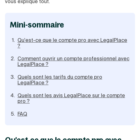
vous explique tout.
Création d'EURL
Toutes les modifications
Je suis autonome
Création de SASU
Je souhaite être accompagné
Création de SARL
mini-sommaire
Création de SAS
Création de SCI
Création d'association
Qu'est-ce que le compte pro avec LegalPlace
Découvrez notre cabinet d'expertise
Aides à la création d’entreprise
?
comptable LS Compta
Ouverture compte pro
Comment ouvrir un compte professionnel avec
Fermeture d’une entreprise
LegalPlace ?
Quels sont les tarifs du compte pro
LegalPlace ?
Création d'entreprise
Quels sont les avis LegalPlace sur le compte
pro ?
FAQ