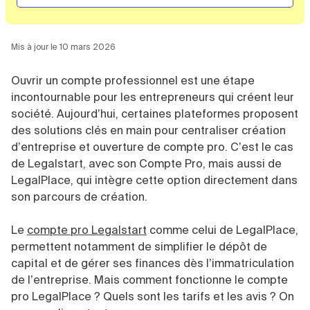
Vente en ligne
Fiches SASU
Micro entreprise
Cession d'actions
Services aux entreprises
Fiches SAS
LMNP
Transmission universelle de patrimoine
Construction/travaux
Fiches EURL
Par métier
Augmentation de capital
Restauration
Mis à jour le 10 mars 2026
Fiches SARL
Réduction de capital
Commerce
Fiches SCI
Gérer son entreprise
Conseil/finance
Transport
Ouvrir un compte professionnel est une étape
Fiches auto-entrepreneur
Vente en ligne
Autres
incontournable pour les entrepreneurs qui créent leur
Fiches association
Services aux entreprises
Gestion comptable
Ressources
Toutes les fiches sur la création
société. Aujourd’hui, certaines plateformes proposent
Construction/travaux
Approbation des comptes
Autres démarches
des solutions clés en main pour centraliser création
Restauration
Dépôt de marque
Simulateur de choix de forme juridique
d’entreprise et ouverture de compte pro. C’est le cas
Commerce
Recherche d'antériorité
Calcul de charges sociales
Gestion d’entreprise
Transport
Protection des créations
de Legalstart, avec son Compte Pro, mais aussi de
Estimation du coût de création
Fermeture d’entreprise
Autres
Confidentialité de l'adresse du dirigeant
LegalPlace, qui intègre cette option directement dans
Calcul d'éligibilité à l'ACRE
Exercice d’un métier
Par fonctionnalité
Fermer son entreprise
Vérification de la disponibilité du nom d'entreprise
son parcours de création.
Recouvrement de factures
Générateur de mentions légales
Gérer ses salariés
Logiciel de facturation
Radiation auto entrepreneur
Le
compte pro Legalstart
comme celui de LegalPlace,
Sélection de fiches pratiques
Logiciel de comptabilité
Mise en sommeil
permettent notamment de simplifier le dépôt de
Gestion des achats
Dissolution-liquidation
capital et de gérer ses finances dès l’immatriculation
Ouvrir sa société
Gestion de la trésorerie
Création d'entreprise
Dépôt de bilan
de l’entreprise. Mais comment fonctionne le compte
Création d'entreprise
Bilans et déclarations fiscales
Création de micro-entreprise
pro LegalPlace ? Quels sont les tarifs et les avis ? On
Par besoin
Devenir auto entrepreneur