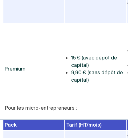
Ap
Ap
P
Tous
Basi
50
15 € (avec dépôt de
S
capital)
Mo
Premium
9,90 € (sans dépôt de
Su
capital)
P
Ta
a
Es
Pour les micro-entrepreneurs :
co
Tous
Pack
Tarif (HT/mois)
Off
Prem
1 