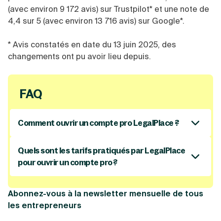
(avec environ 9 172 avis) sur Trustpilot* et une note de
4,4 sur 5 (avec environ 13 716 avis) sur Google*.
* Avis constatés en date du 13 juin 2025, des
changements ont pu avoir lieu depuis.
FAQ
Comment ouvrir un compte pro LegalPlace ?
Pour
ouvrir un compte pro avec LegalPlace
,
vous devez d’abord créer votre entreprise sur
Quels sont les tarifs pratiqués par LegalPlace
leur plateforme. Le compte bancaire est
pour ouvrir un compte pro ?
proposé en option au moment de la création,
LegalPlace propose plusieurs tarifications
notamment pour faciliter le dépôt de capital,
adaptées au choix de forme de votre entreprise
Abonnez-vous à la newsletter mensuelle de tous
puis activé une fois l’entreprise immatriculée.
et au degré d’accompagnement souhaité. Les
les entrepreneurs
tarifs varient en fonction des services inclus