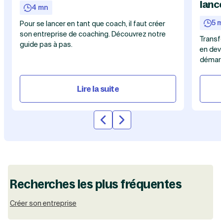
lanc
4 mn
5 
Pour se lancer en tant que coach, il faut créer
son entreprise de coaching. Découvrez notre
Transf
guide pas à pas.
en dev
démarc
Lire la suite
Slide précédente
Slide suivante
Recherches les plus fréquentes
Créer son entreprise