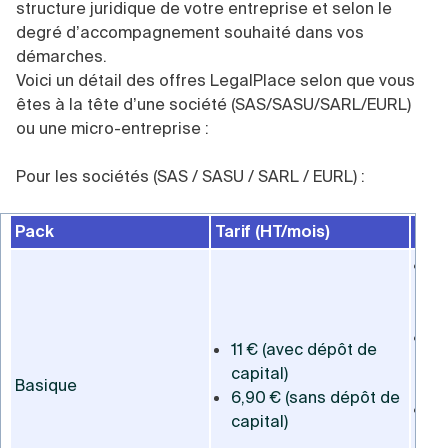
structure juridique de votre entreprise et selon le
degré d’accompagnement souhaité dans vos
démarches.
Voici un détail des offres LegalPlace selon que vous
êtes à la tête d’une société (SAS/SASU/SARL/EURL)
ou une micro-entreprise :
Pour les sociétés (SAS / SASU / SARL / EURL) :
Pack
Tarif (HT/mois)
Off
Dé
h 
ve
1 
11 € (avec dépôt de
Co
capital)
Basique
0
6,90 € (sans dépôt de
20
capital)
S