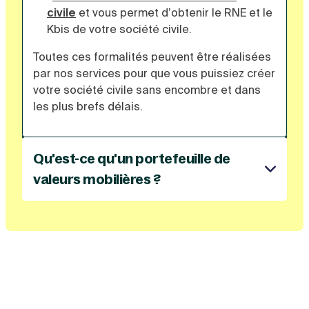
civile
et vous permet d’obtenir le RNE et le
Kbis de votre société civile.
Toutes ces formalités peuvent être réalisées
par nos services pour que vous puissiez créer
votre société civile sans encombre et dans
les plus brefs délais.
Qu'est-ce qu'un portefeuille de
valeurs mobilières ?
Créer une société civile vous permet de faire
de la gestion immobilière, mais également de
la gestion de portefeuille de valeurs
mobilières.
Lorsqu’on parle de portefeuille de valeurs
mobilières, on parle de détention d’actifs
financiers, c’est-à-dire d’actions,