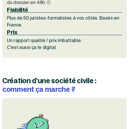
du dossier en 48h.
Création d'EURL
Toutes les modifications
Fiabilité
Je suis autonome
Création de SASU
Je souhaite être accompagné
Plus de 50 juristes-formalistes à vos côtés. Basés en
Création de SARL
Création de SAS
France.
Création de SCI
Prix
Création d'association
Découvrez notre cabinet d'expertise
Un rapport qualité / prix imbattable.
Aides à la création d’entreprise
comptable LS Compta
C'est aussi ça le digital.
Ouverture compte pro
Fermeture d’une entreprise
Création d'entreprise
Création d'une société civile :
comment ça marche ?