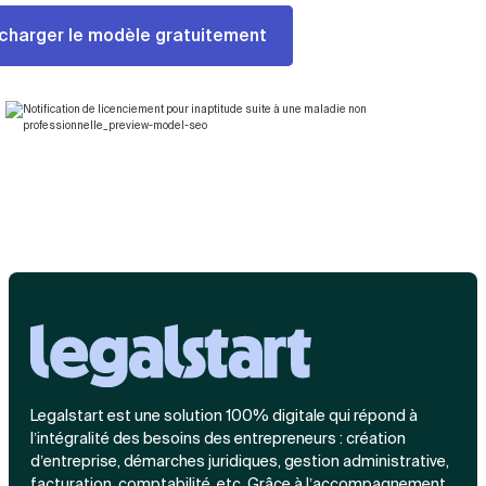
salaires.
licencié en cas de faute avant l’apparition de
charger le modèle gratuitement
la maladie, ou s’il a tardé à envoyer son arrêt
de travail malgré les demandes de
l’employeur de justifier son absence. Enfin, la
maladie du salarié ne fait pas obstacle à un
licenciement pour motif économique
classique.
Legalstart est une solution 100% digitale qui répond à
l’intégralité des besoins des entrepreneurs : création
d’entreprise, démarches juridiques, gestion administrative,
facturation, comptabilité, etc. Grâce à l’accompagnement