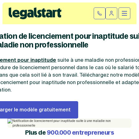
Cliquez ici pour reprendre votre démarche
Fermer la
Ouvrir
Se connect
Legalstart
ation de licenciement pour inaptitude su
Création d'entreprise
ladie non professionnelle
Par statut juridique
Modification et fermeture
iement pour inaptitude
suite à une maladie non professio
Créer une SASU
dure de licenciement personnel dans le cas où le salarié 
Modifier son entreprise
Créer une SAS
Comptabilité
ns que cela soit lié à son travail. Téléchargez notre modè
Créer une SARL
licenciement pour inaptitude non professionnelle et adapte
Transfert de siège social
Créer une EURL
ation.
Par statut
Changement de dénomination sociale
Devenir auto-entrepreneur
Tarifs
Changement de président
Créer une entreprise individuelle
SASU
Changement d’activité
Créer une SCI
arger le modèle gratuitement
SAS
Transformation SARL en SAS
Fiches pratiques
Créer une association
EURL
Transformation d’une SAS en SARL
Par métier
SARL
Modification association
Faire une recherche
Création d'entreprise
SCI
Modification auto-entreprise
Plus de
900.000 entrepreneurs
Conseil/finance
Entreprise individuelle
Cession de parts sociales