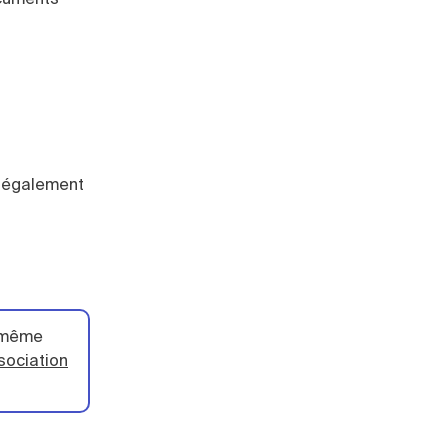
it également
a même
sociation