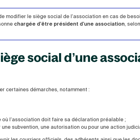
é de modifier le siège social de l’association en cas de beso
rsonne
chargée d’être président d’une association
, selo
 siège social d’une assoc
tuer certaines démarches, notamment :
où l’association doit faire sa déclaration préalable ;
r une subvention, une autorisation ou pour une action judici
evoir les courriers officiels, des adhérents ainsi que les d