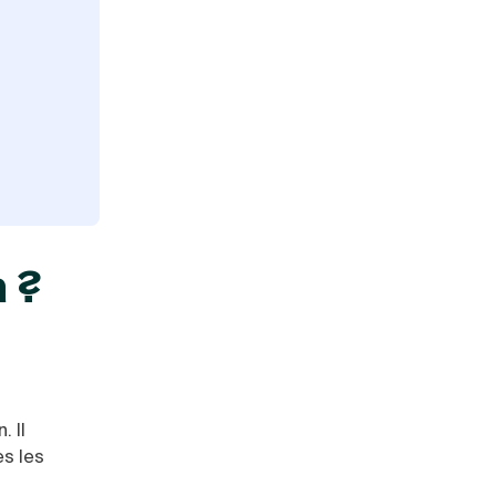
n ?
. Il
es les