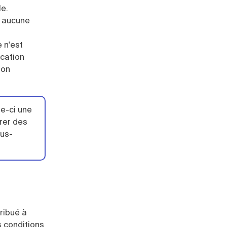
le.
r aucune
e n'est
ocation
ion
le-ci une
urer des
ous-
tribué à
s conditions