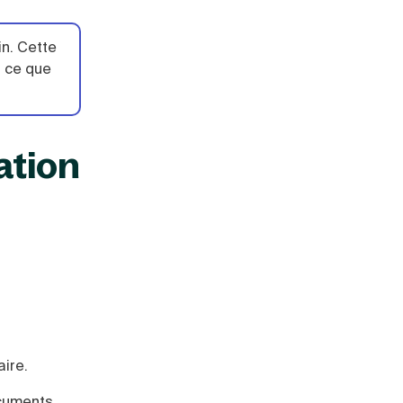
in.
Cette
n ce que
iation
aire.
ocuments