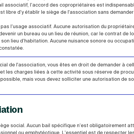
il associatif, l’accord des copropriétaires est indispensab
est libre d’y établir le siège de l'association sans demande
it pas l’usage associatif. Aucune autorisation du propriétair
evenir un bureau ou un lieu de réunion, car le contrat de l
r son lieu d’habitation. Aucune nuisance sonore ou occupat
constatée.
ocial de l'association, vous êtes en droit de demander à cel
et les charges liées à cette activité sous réserve de proc
t possible, mais vous devez solliciter une autorisation de s
iation
siège social. Aucun bail spécifique n’est obligatoirement at
ssionnel ou emphytéotique. L’essentiel est de respecter le