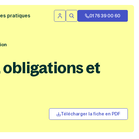
 bannière
es pratiques
01 76 39 00 60
Se connecter
Rechercher
tion
, obligations et
Télécharger la fiche en PDF