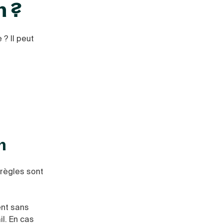
n ?
 ? Il peut
n
 règles sont
ent sans
il. En cas