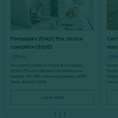
Formulaire 2042C Pro : notice
Cerf
complète (2026)
don 
3 mn
5 
Découvrez comment remplir le formulaire
Déclar
2042C Pro pour déclarer vos revenus non
Découv
salariés : BIC, BNC, auto-entrepreneur, LMNP.
obliga
Mode d'emploi 2026.
sancti
Lire la suite
Slide précédente
Slide suivante