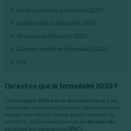
Création d'EURL
Toutes les modifications
Qui doit compléter le formulaire 2035 ?
Je suis autonome
Création de SASU
Je souhaite être accompagné
Création de SARL
Quand remplir la déclaration 2035 ?
Création de SAS
Création de SCI
Où trouver la déclaration 2035 ?
Création d'association
Découvrez notre cabinet d'expertise
Aides à la création d’entreprise
comptable LS Compta
Comment compléter le formulaire 2035 ?
Ouverture compte pro
Fermeture d’une entreprise
FAQ
Création d'entreprise
Qu’est-ce que le formulaire 2035 ?
Le
formulaire 2035 est un document fiscal
. Il est
destiné aux professions libérales. Ces professions
incluent des métiers comme avocat, médecin, ou
architecte. Ce formulaire permet de
déclarer les
bénéfices non commerciaux
(BNC)
.