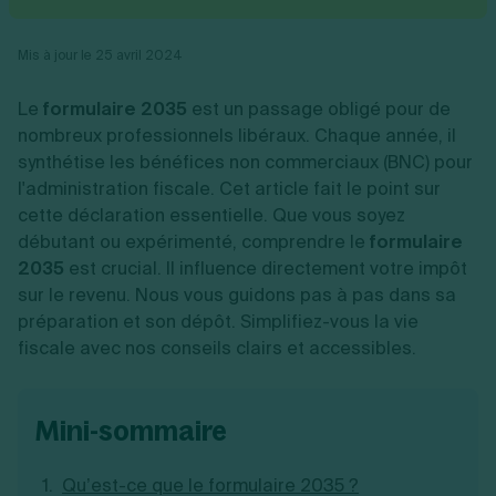
Vente en ligne
Fiches SASU
Micro entreprise
Cession d'actions
Services aux entreprises
Fiches SAS
LMNP
Transmission universelle de patrimoine
Construction/travaux
Mis à jour le 25 avril 2024
Fiches EURL
Par métier
Augmentation de capital
Restauration
Fiches SARL
Réduction de capital
Commerce
Le
formulaire 2035
est un passage obligé pour de
Fiches SCI
Gérer son entreprise
Conseil/finance
Transport
Fiches auto-entrepreneur
nombreux professionnels libéraux. Chaque année, il
Vente en ligne
Autres
Fiches association
synthétise les bénéfices non commerciaux (BNC) pour
Services aux entreprises
Gestion comptable
Ressources
Toutes les fiches sur la création
l'administration fiscale. Cet article fait le point sur
Construction/travaux
Approbation des comptes
Autres démarches
Restauration
Dépôt de marque
cette déclaration essentielle. Que vous soyez
Simulateur de choix de forme juridique
Commerce
Recherche d'antériorité
débutant ou expérimenté, comprendre le
formulaire
Calcul de charges sociales
Gestion d’entreprise
Transport
Protection des créations
Estimation du coût de création
2035
est crucial. Il influence directement votre impôt
Fermeture d’entreprise
Autres
Confidentialité de l'adresse du dirigeant
Calcul d'éligibilité à l'ACRE
sur le revenu. Nous vous guidons pas à pas dans sa
Exercice d’un métier
Par fonctionnalité
Fermer son entreprise
Vérification de la disponibilité du nom d'entreprise
préparation et son dépôt. Simplifiez-vous la vie
Recouvrement de factures
Générateur de mentions légales
fiscale avec nos conseils clairs et accessibles.
Gérer ses salariés
Logiciel de facturation
Radiation auto entrepreneur
Sélection de fiches pratiques
Logiciel de comptabilité
Mise en sommeil
Gestion des achats
Dissolution-liquidation
Ouvrir sa société
mini-sommaire
Gestion de la trésorerie
Création d'entreprise
Dépôt de bilan
Création d'entreprise
Bilans et déclarations fiscales
Création de micro-entreprise
Qu’est-ce que le formulaire 2035 ?
Par besoin
Devenir auto entrepreneur