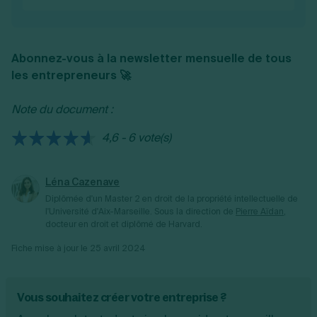
plus-values ou moins-values réalisées durant
valeur ajoutée de leur entreprise pour la
Les BNC (Bénéfices Non Commerciaux)
l'année fiscale. Des annexes peuvent être
Contribution Économique Territoriale
concernent les revenus des activités
(CET).
ajoutées pour fournir des informations
libérales, intellectuelles, artistiques ou
Abonnez-vous à la newsletter mensuelle de tous
supplémentaires sur certains postes de
certaines prestations de services, tandis que
les entrepreneurs 🚀
dépenses ou de recettes.
les
BIC
(Bénéfices Industriels et
Commerciaux) s'appliquent aux activités
Note du document :
commerciales, artisanales, industrielles et
certains services commerciaux.
4,6 - 6 vote(s)
Léna Cazenave
Diplômée d'un Master 2 en droit de la propriété intellectuelle de
l'Université d'Aix-Marseille.
Sous la direction de
Pierre Aïdan
,
docteur en droit et diplômé de Harvard.
Fiche mise à jour le
25 avril 2024
Vous souhaitez créer votre entreprise ?