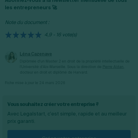
Abonnez-vous à la newsletter mensuelle de tous
de TVA à partir du 1er janvier 2027, ce régime
les entrepreneurs 🚀
hybride disparaîtra également. Les
entreprises devront alors basculer vers un
Note du document :
régime avec des déclarations mensuelles (ou
trimestrielles sur option) basées sur les
4,9 - 16 vote(s)
opérations réelles.
Léna Cazenave
Diplômée d'un Master 2 en droit de la propriété intellectuelle de
l'Université d'Aix-Marseille.
Sous la direction de
Pierre Aïdan
,
docteur en droit et diplômé de Harvard.
Fiche mise à jour le
24 mars 2026
Vous souhaitez créer votre entreprise ?
Avec Legalstart, c'est simple, rapide et au meilleur
prix garanti.