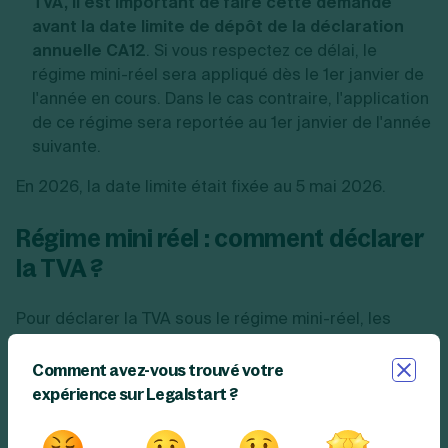
TVA, il est important de faire cette demande
avant la date limite de dépôt de la déclaration
annuelle CA12
. Si vous respectez ce délai, le
régime mini-réel sera appliqué dès le 1er janvier de
l'année en cours. Dans le cas contraire, l'application
de ce régime sera reportée au 1er janvier de l'année
suivante.
En 2026, la date limite était fixée au 5 mai 2026.
Régime mini réel : comment déclarer
la TVA ?
Pour déclarer la TVA sous le régime mini-réel, les
entreprises doivent suivre une procédure similaire à
celle appliquée pour le régime réel normal de TVA.
Comment avez-vous trouvé votre
expérience sur Legalstart ?
Concrètement, cela implique de
soumettre
mensuellement une déclaration de TVA
en utilisant