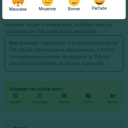
le
formulaire CA3
.
Parfaite
Moyenne
Bonne
Mauvaise
Ce formulaire doit être rempli et transmis aux
autorités fiscales chaque mois, reflétant ainsi les
opérations de TVA collectée et déductible.
Bon à savoir :
cependant, si le montant annuel de
TVA dû par l'entreprise ne dépasse pas 4.000 €,
l'entreprise peut choisir de déclarer la TVA sur
une base trimestrielle plutôt que mensuelle.
Résumer cet article avec :
ChatGPT
Perplexity
Claude
Copilot
Mistral