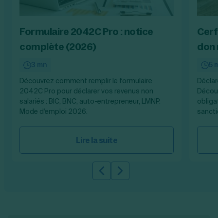
Formulaire 2042C Pro : notice
Cerf
complète (2026)
don 
3 mn
5 
Découvrez comment remplir le formulaire
Déclar
2042C Pro pour déclarer vos revenus non
Découv
salariés : BIC, BNC, auto-entrepreneur, LMNP.
obliga
Mode d'emploi 2026.
sancti
Lire la suite
Slide précédente
Slide suivante