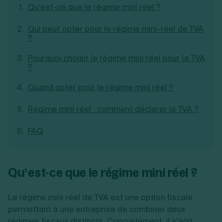
Qu’est-ce que le régime mini réel ?
Création d'EURL
Toutes les modifications
Je suis autonome
Création de SASU
Je souhaite être accompagné
Qui peut opter pour le régime mini-réel de TVA
Création de SARL
?
Création de SAS
Création de SCI
Pourquoi choisir le régime mini réel pour la TVA
Création d'association
Découvrez notre cabinet d'expertise
?
Aides à la création d’entreprise
comptable LS Compta
Ouverture compte pro
Quand opter pour le régime mini réel ?
Fermeture d’une entreprise
Régime mini réel : comment déclarer la TVA ?
FAQ
Création d'entreprise
Qu’est-ce que le régime mini réel ?
Le régime mini réel de TVA est une option fiscale
permettant à une entreprise de combiner deux
régimes fiscaux distincts. Concrètement, il s'agit