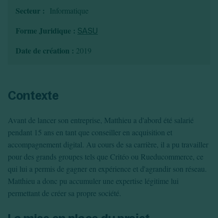
Création d'EURL
Secteur :
Toutes les modifications
Informatique
Je suis autonome
Création de SASU
Je souhaite être accompagné
Forme Juridique :
Création de SARL
SASU
Création de SAS
Date de création :
2019
Création de SCI
Création d'association
Découvrez notre cabinet d'expertise
Aides à la création d’entreprise
comptable LS Compta
Ouverture compte pro
Fermeture d’une entreprise
Contexte
Avant de lancer son entreprise, Matthieu a d'abord été salarié
Création d'entreprise
pendant 15 ans en tant que conseiller en acquisition et
accompagnement digital. Au cours de sa carrière, il a pu travailler
pour des grands groupes tels que Critéo ou Rueducommerce, ce
qui lui a permis de gagner en expérience et d'agrandir son réseau.
Matthieu a donc pu accumuler une expertise légitime lui
permettant de créer sa propre société.