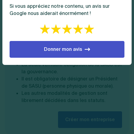
Si vous appréciez notre contenu, un avis sur
La
SASU
, acronyme pour "Société par Actions
Google nous aiderait énormément !
Simplifiée Unipersonnelle" est un statut
juridique avec un seul associé.
Il est très pratique pour le gérant cherchant
l'indépendance.
Donner mon avis
Il permet de bénéficier de beaucoup de
liberté concernant les prises de décisions.
La seule véritable obligation de la SASU est
la gouvernance.
Il est obligatoire de désigner un Président
de SASU (personne physique ou morale).
Les autres modalités de gestion sont
librement décidées dans les statuts.
Créer mon entreprise