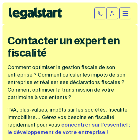
Cliquez ici pour reprendre votre démarche
Fermer la
Ouvrir
Se connect
Legalstart
Création d'entreprise
Contacter un expert en
fiscalité
Par statut juridique
Modification et fermeture
Comment optimiser la gestion fiscale
Créer une SASU
de son
Modifier son entreprise
Créer une SAS
Comptabilité
entreprise
? Comment calculer les impôts de son
Créer une SARL
entreprise et réaliser ses déclarations fiscales ?
Transfert de siège social
Créer une EURL
Comment optimiser la transmission de votre
Par statut
Changement de dénomination sociale
Devenir auto-entrepreneur
Tarifs
patrimoine à vos enfants ?
Changement de président
Créer une entreprise individuelle
SASU
Changement d’activité
Créer une SCI
TVA, plus-values, impôts sur les sociétés, fiscalité
SAS
Transformation SARL en SAS
Fiches pratiques
Créer une association
immobilière… Gérez vos besoins en fiscalité
EURL
Transformation d’une SAS en SARL
Par métier
rapidement pour vous
concentrer sur l’essentiel :
SARL
Modification association
Faire une recherche
Création d'entreprise
le développement de votre entreprise !
SCI
Modification auto-entreprise
Conseil/finance
Entreprise individuelle
Cession de parts sociales