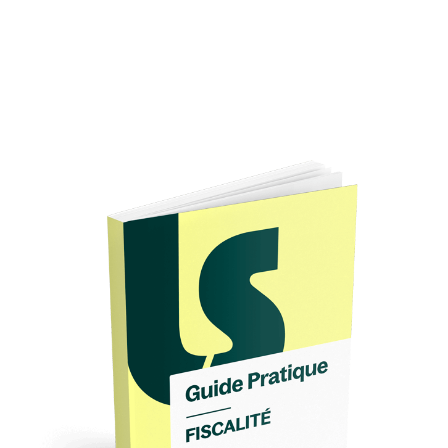
En principe, le régime fiscal d’une entreprise
est défini par sa forme juridique, mais
l’entrepreneur a presque toujours la
possibilité d’opter pour l’autre forme
d’imposition. Par exemple, les SCI sont, en
principe, soumises à l’IR mais les associés
peuvent choisir une imposition à l’IS.
Le choix du régime fiscal pour son entreprise
peut vous permettre d'anticiper de
nombreuses conséquences fiscales.