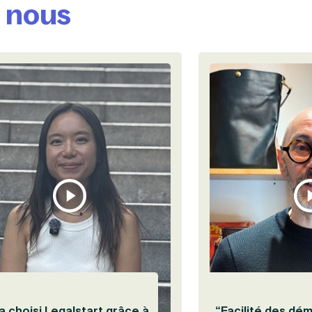
e nous
 le témoignage de Yohann Benhamou
Visionner le témoignage de Hyojeong Kim
a choisi Legalstart grâce à
“Facilité des dé