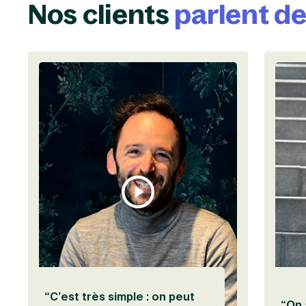
Nos clients
parlent d
Visionner
“C’est très simple : on peut
“On 