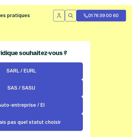
 bannière
es pratiques
01 76 39 00 60
Se connecter
Rechercher
ridique souhaitez-vous ?
SARL / EURL
SAS / SASU
Auto-entreprise / EI
ais pas quel statut choisir