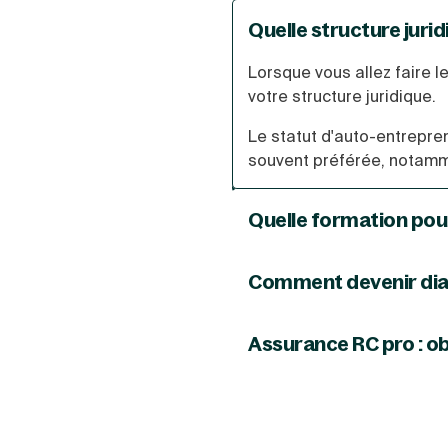
Quelle structure juri
Lorsque vous allez faire l
votre structure juridique.
Le statut d'auto-entrepre
souvent préférée, notamm
Quelle formation pou
Pour
devenir diagnostique
vous devez avoir passé av
Comment devenir dia
Si vous vous demandez
c
Il existe principalement s
très compliqué ! Vous alle
électricité, performance 
Assurance RC pro : o
commerce, acheter le maté
Souscrire une assurance d
professionnelle.
devenir diagnostiqueur imm
peuvent être importants et
Ensuite, à vous de commenc