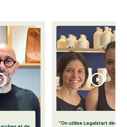
Visionner le témoignage de Jérôme Auriac
“On utilise Legalstart dès
marches et de