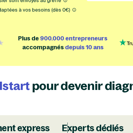
ssier sont envoyés au greffe
daptées à vos besoins (dès 0€)
Plus de
900.000 entrepreneurs
label=google, isHubspotDefined=false, labelTranslations
{id=1,
accompagnés
depuis 10 ans
lstart
pour devenir diag
ment express
Experts dédiés