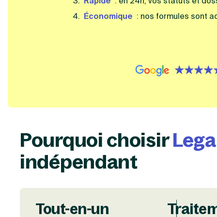
Rapide
: en 24h, vos statuts et do
Économique
: nos formules sont a
{id=3, name=google, 
Pourquoi choisir
Lega
indépendant
Tout-en-un
Traite