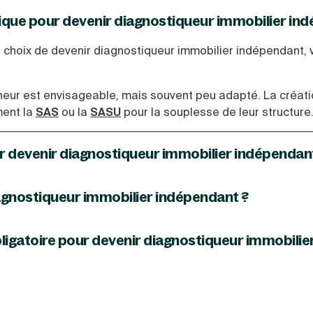
dique pour devenir diagnostiqueur immobilier in
e choix de devenir diagnostiqueur immobilier indépendant, v
neur est envisageable, mais souvent peu adapté. La créati
ent la
SAS
ou la
SASU
pour la souplesse de leur structure
r devenir diagnostiqueur immobilier indépendan
ur immobilier
indépendant, il n'est pas nécessaire d'avoir 
ec succès un certain nombre de certifications.
gnostiqueur immobilier indépendant ?
omment devenir diagnostiqueur immobilier indépendant
ix certifications pour devenir diagnostiqueur immobilier : a
z devoir créer votre entreprise, vous enregistrer auprès du 
énergétique et termites.
bligatoire pour devenir diagnostiqueur immobili
riel nécessaire et souscrire votre assurance de responsabi
e responsabilité civile professionnelle est effectivement 
obilier indépendant. En cas d'erreur dans un diagnostic, l
 il faut vous prémunir contre ce risque.
er à exercer votre activité et à réaliser vos diagnostics.