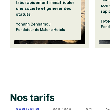
très rapidement immatriculer
son 
une société et générer des
rapi
statuts.”
Hyoj
Yohann Benhamou
Fond
Fondateur de Malone Hotels
Nos tarifs
SASU / EURL
SAS / SARL
SCI
Au