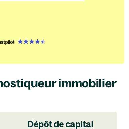
={}, type=option, createdAt=1719500302773, createdByUs
 name='trustpilot', order=0, label='trustpilot'}
nostiqueur immobilier
Dépôt de capital