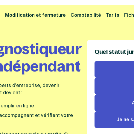
Cliquez ici pour reprendre votre démarche
Fermer la
e
Modification et fermeture
Comptabilité
Tarifs
Fich
gnostiqueur
Quel statut ju
indépendant
rts d'entreprise, devenir
 devient :
remplir
en
ligne
 accompagnent et vérifient votre
Je ne s