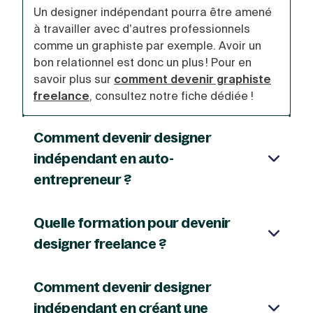
Un designer indépendant pourra être amené
à travailler avec d’autres professionnels
comme un graphiste par exemple. Avoir un
bon relationnel est donc un plus ! Pour en
savoir plus sur
comment devenir graphiste
freelance
, consultez notre fiche dédiée !
Comment devenir designer
indépendant en auto-
entrepreneur ?
Le designer indépendant doit
choisir une
structure juridique
pour encadrer son
Quelle formation pour devenir
activité professionnelle. Il peut décider
designer freelance ?
d’opter pour le
statut d’auto-entrepreneur
La fibre artistique ne suffit pas pour devenir
sachant qu’une
simple déclaration suffit
.
designer freelance : il faut également avoir
Comment devenir designer
certaines compétences techniques qui
C’est un statut très simple et avantageux
indépendant en créant une
s’acquièrent à l’occasion d’une formation. La