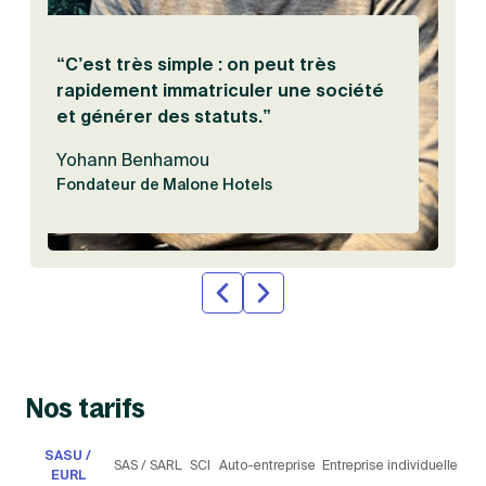
“C’est très simple : on peut très
rapidement immatriculer une société
et générer des statuts.”
Yohann Benhamou
Fondateur de Malone Hotels
Nos tarifs
SASU /
SAS /
SC
Auto-
Entreprise
EURL
SARL
I
entreprise
individuelle
Choisie par 7 entrepreneurs sur 10