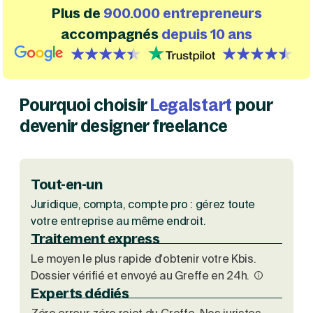
Plus de
900.000 entrepreneurs
Création d'EURL
Toutes les modifications
Je suis autonome
Création de SASU
accompagnés
depuis 10 ans
Je souhaite être accompagné
Création de SARL
Création de SAS
{id=3, name=google, label=google, isHubspotDefined=f
{id=1, name='trustpilot', order=0
Création de SCI
Création d'association
Découvrez notre cabinet d'expertise comptable
Pourquoi choisir
Legalstart
pour
Aides à la création d’entreprise
LS Compta
Ouverture compte pro
devenir designer freelance
Fermeture d’une entreprise
Tout-en-un
Création d'entreprise
Juridique, compta, compte pro : gérez toute
votre entreprise au même endroit.
Traitement express
Le moyen le plus rapide d'obtenir votre Kbis.
Dossier vérifié et envoyé au Greffe en 24h.
Experts dédiés