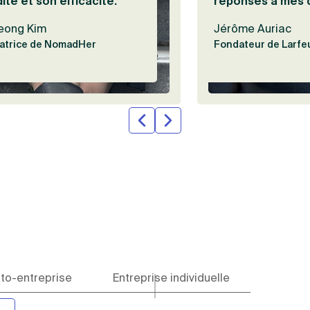
dité et son efficacité.”
réponses à mes 
eong Kim
Jérôme Auriac
atrice de NomadHer
Fondateur de Larfeu
to-entreprise
Entreprise individuelle