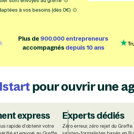
ssier sont envoyés au greffe
daptées à vos besoins (dès 0€)
Plus de
900.000 entrepreneurs
label=google, isHubspotDefined=false, labelTranslations
{id=1,
accompagnés
depuis 10 ans
lstart
pour ouvrir une a
ment express
Experts dédiés
us rapide d'obtenir votre
Zéro erreur, zéro rejet du Greffe
vérifié et envoyé au Greffe
juristes-formalistes basés en F