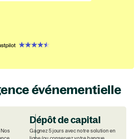
={}, type=option, createdAt=1719500302773, createdByUs
 name='trustpilot', order=0, label='trustpilot'}
gence événementielle
Dépôt de capital
. Nos
Gagnez 5 jours avec notre solution en
rance
ligne (ou conservez votre banque