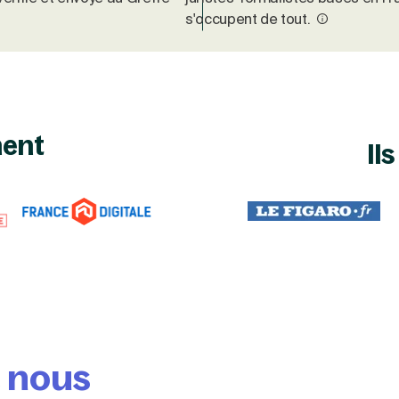
s'occupent de tout.
nent
Il
e nous