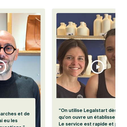
Visionner le témoignage de Jérôme Auriac
“On utilise Legalstart dès
marches et de
qu'on ouvre un établissement
ai eu les
Le service est rapide et pas