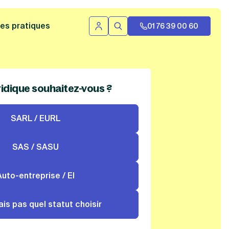
 bannière
es pratiques
01 76 39 00 60
Se connecter
Rechercher
ridique souhaitez-vous ?
SARL / EURL
SAS / SASU
Auto-entreprise / EI
ais pas quel statut choisir