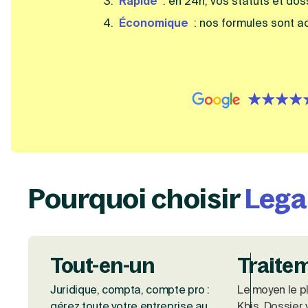
Rapide
: en 24h, vos statuts et do
Économique
: nos formules sont a
{id=3, name=google, 
Pourquoi choisir
Lega
Tout-en-un
Traite
Juridique, compta, compte pro :
Le moyen le pl
gérez toute votre entreprise au
Kbis. Dossier 