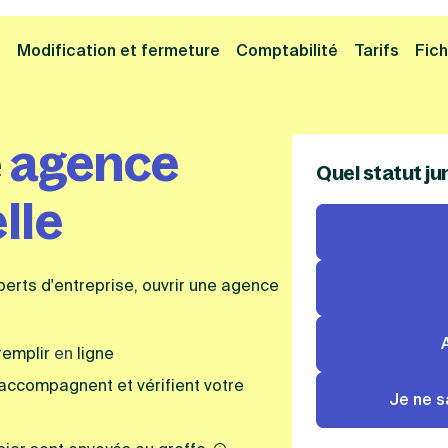
Cliquez ici pour reprendre votre démarche
Fermer la
e
Modification et fermeture
Comptabilité
Tarifs
Fich
e
agence
Quel statut ju
lle
rts d'entreprise, ouvrir une agence
remplir
en
ligne
 accompagnent et vérifient votre
Je ne s