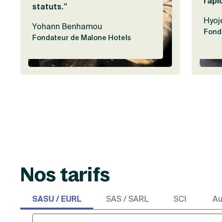
rapi
statuts.”
Hyoj
Yohann Benhamou
Fond
Fondateur de Malone Hotels
Nos tarifs
SASU / EURL
SAS / SARL
SCI
Au
Choisie par 7 entrepreneurs sur 10