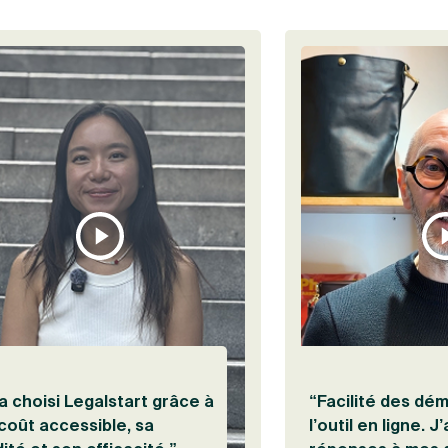
 le témoignage de Yohann Benhamou
Visionner le témoignage de Hyojeong Kim
a choisi Legalstart grâce à
“Facilité des dé
coût accessible, sa
l’outil en ligne. J’