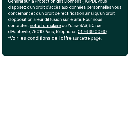
Général sur la Protection des Données (RGPD), vous
disposez d'un droit d'accès aux données personnelles vous
concernant et d'un droit de rectification ainsi qu'un droit
d'opposition à leur diffusion sur le Site. Pour nous
contacter :
notre
formulaire
ou Yolaw SAS, 50 rue
d'Hauteville, 75010 Paris, téléphone :
01 76 39 00 60
.
*Voir les conditions de l'offre
.
sur cette page