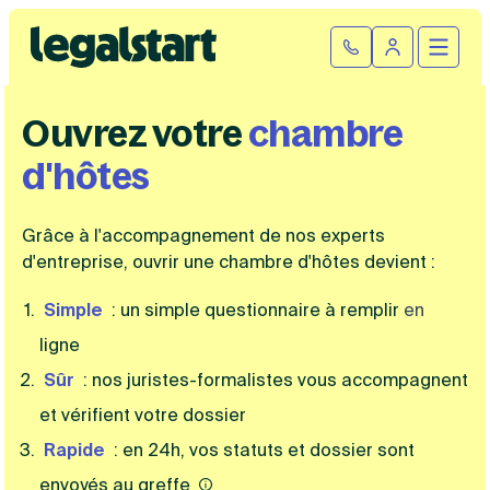
Cliquez ici pour reprendre votre démarche
Fermer la
Ouvrir
Se connect
Legalstart
Ouvrez votre
chambre
Création d'entreprise
d'hôtes
Par statut juridique
Modification et fermeture
Grâce à l'accompagnement de nos experts
Créer une SASU
Modifier son entreprise
Créer une SAS
Comptabilité
d'entreprise, ouvrir une chambre d'hôtes devient :
Créer une SARL
Transfert de siège social
Créer une EURL
Simple
: un simple questionnaire à remplir
en
Par statut
Changement de dénomination sociale
Devenir auto-entrepreneur
Tarifs
ligne
Changement de président
Créer une entreprise individuelle
SASU
Changement d’activité
Créer une SCI
Sûr
: nos juristes-formalistes vous accompagnent
SAS
Transformation SARL en SAS
Fiches pratiques
Créer une association
et vérifient votre dossier
EURL
Transformation d’une SAS en SARL
Par métier
SARL
Modification association
Rapide
: en 24h, vos statuts et dossier sont
Faire une recherche
Création d'entreprise
SCI
Modification auto-entreprise
Conseil/finance
envoyés au greffe
Entreprise individuelle
Cession de parts sociales