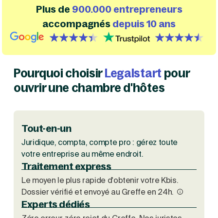
Plus de
900.000 entrepreneurs
Création d'EURL
Toutes les modifications
Je suis autonome
Création de SASU
accompagnés
depuis 10 ans
Je souhaite être accompagné
Création de SARL
Création de SAS
{id=3, name=google, label=google, isHubspotDefined=f
{id=1, name='trustpilot', order=0
Création de SCI
Création d'association
Découvrez notre cabinet d'expertise comptable
Pourquoi choisir
Legalstart
pour
Aides à la création d’entreprise
LS Compta
Ouverture compte pro
ouvrir une chambre d'hôtes
Fermeture d’une entreprise
Tout-en-un
Création d'entreprise
Juridique, compta, compte pro : gérez toute
votre entreprise au même endroit.
Traitement express
Le moyen le plus rapide d'obtenir votre Kbis.
Dossier vérifié et envoyé au Greffe en 24h.
Experts dédiés