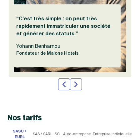
“C’est très simple : on peut très
rapidement immatriculer une société
et générer des statuts.”
Yohann Benhamou
Fondateur de Malone Hotels
Nos tarifs
SASU /
SAS /
SC
Auto-
Entreprise
EURL
SARL
I
entreprise
individuelle
Choisie par 7 entrepreneurs sur 10