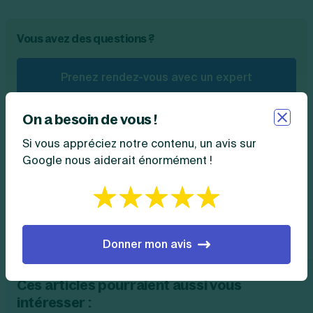
Vous avez des questions ?
Prenez rendez-vous avec un expert
On a besoin de vous !
Téléchargez notre guide gratuit sur la création
Si vous appréciez notre contenu, un avis sur
d'entreprise
Google nous aiderait énormément !
Téléchargez
Donner mon avis
Ces articles pourraient aussi vous
intéresser :