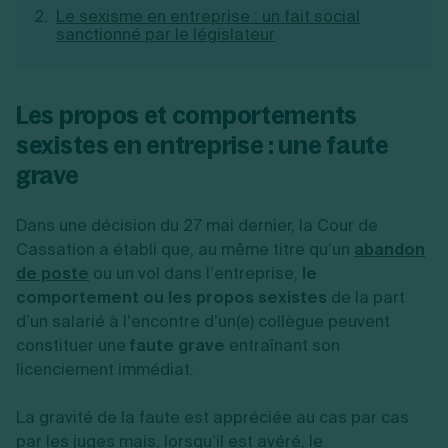
Le sexisme en entreprise : un fait social
Création d'EURL
Toutes les modifications
sanctionné par le législateur
Je suis autonome
Création de SASU
Je souhaite être accompagné
Création de SARL
Création de SAS
Création de SCI
Les propos et comportements
Création d'association
Découvrez notre cabinet d'expertise
sexistes en entreprise : une faute
Aides à la création d’entreprise
comptable LS Compta
Ouverture compte pro
grave
Fermeture d’une entreprise
Dans une décision du 27 mai dernier, la Cour de
Cassation a établi que, au même titre qu’un
abandon
Création d'entreprise
de poste
ou un vol dans l’entreprise,
le
comportement ou les propos sexistes
de la part
d’un salarié à l’encontre d’un(e) collègue peuvent
constituer une
faute grave
entraînant son
licenciement immédiat.
La gravité de la faute est appréciée au cas par cas
par les juges mais, lorsqu’il est avéré, le