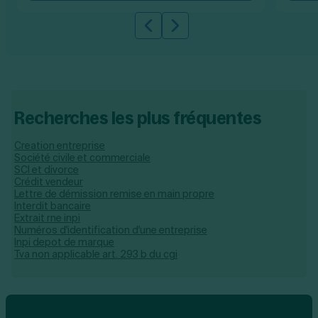
Slide précédente
Slide suivante
Recherches les plus fréquentes
Creation entreprise
Société civile et commerciale
SCI et divorce
Crédit vendeur
Lettre de démission remise en main propre
Interdit bancaire
Extrait rne inpi
Numéros d'identification d'une entreprise
Inpi depot de marque
Tva non applicable art. 293 b du cgi