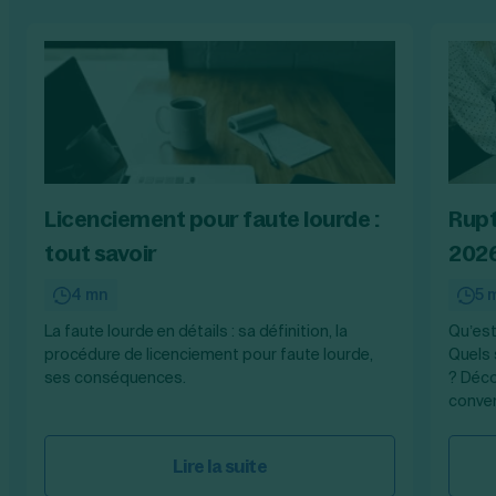
Licenciement pour faute lourde :
Rupt
tout savoir
202
4 mn
5 
La faute lourde en détails : sa définition, la
Qu’est
procédure de licenciement pour faute lourde,
Quels
ses conséquences.
? Déco
conven
Lire la suite