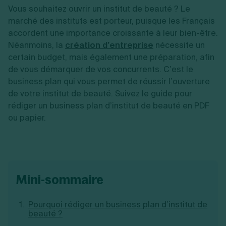
Vente en ligne
Fiches SASU
Vous souhaitez ouvrir un institut de beauté ? Le
Micro entreprise
Cession d'actions
Services aux entreprises
Fiches SAS
LMNP
Transmission universelle de patrimoine
marché des instituts est porteur, puisque les Français
Construction/travaux
Fiches EURL
Par métier
Augmentation de capital
accordent une importance croissante à leur bien-être.
Restauration
Fiches SARL
Réduction de capital
Commerce
Néanmoins, la
création d’entreprise
nécessite un
Fiches SCI
Gérer son entreprise
Conseil/finance
Transport
certain budget, mais également une préparation, afin
Fiches auto-entrepreneur
Vente en ligne
Autres
de vous démarquer de vos concurrents. C’est le
Fiches association
Services aux entreprises
Gestion comptable
Ressources
business plan qui vous permet de réussir l’ouverture
Toutes les fiches sur la création
Construction/travaux
Approbation des comptes
Autres démarches
de votre institut de beauté. Suivez le guide pour
Restauration
Dépôt de marque
Simulateur de choix de forme juridique
rédiger un business plan d’institut de beauté en PDF
Commerce
Recherche d'antériorité
Calcul de charges sociales
Gestion d’entreprise
ou papier.
Transport
Protection des créations
Estimation du coût de création
Fermeture d’entreprise
Autres
Confidentialité de l'adresse du dirigeant
Calcul d'éligibilité à l'ACRE
Exercice d’un métier
Par fonctionnalité
Fermer son entreprise
Vérification de la disponibilité du nom d'entreprise
Recouvrement de factures
Générateur de mentions légales
Gérer ses salariés
Logiciel de facturation
Radiation auto entrepreneur
Sélection de fiches pratiques
Logiciel de comptabilité
Mise en sommeil
mini-sommaire
Gestion des achats
Dissolution-liquidation
Ouvrir sa société
Gestion de la trésorerie
Création d'entreprise
Dépôt de bilan
Création d'entreprise
Pourquoi rédiger un business plan d’institut de
Bilans et déclarations fiscales
beauté ?
Création de micro-entreprise
Par besoin
Devenir auto entrepreneur