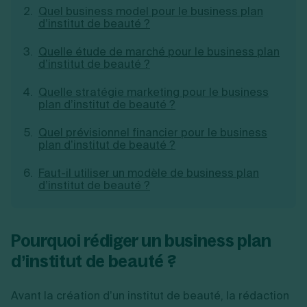
Quel business model pour le business plan
Création d'EURL
Toutes les modifications
d’institut de beauté ?
Je suis autonome
Création de SASU
Je souhaite être accompagné
Création de SARL
Quelle étude de marché pour le business plan
Création de SAS
d’institut de beauté ?
Création de SCI
Création d'association
Découvrez notre cabinet d'expertise
Quelle stratégie marketing pour le business
Aides à la création d’entreprise
comptable LS Compta
plan d’institut de beauté ?
Ouverture compte pro
Fermeture d’une entreprise
Quel prévisionnel financier pour le business
plan d’institut de beauté ?
Faut-il utiliser un modèle de business plan
d’institut de beauté ?
Création d'entreprise
Pourquoi rédiger un business plan
d’institut de beauté ?
Avant la création d’un institut de beauté, la rédaction