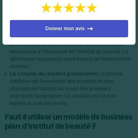
Le tableau d’investissement
: vous y mentionnez
toutes les dépenses nécessaires pour ouvrir
l’institut de beauté (achat ou location du local,
Donner mon avis
acquisition des équipements et du mobilier, etc.) ;
Le plan de financement
: vous évoquez la somme
de vos fonds propres, ainsi que la somme totale
nécessaire à l’ouverture de l’institut de beauté. La
différence représente votre besoin en financement
externe ;
Le compte de résultat prévisionnel
: c’est une
synthèse de l’ensemble des produits et des
charges de l’institut au cours des premiers
exercices comptables. Le résultat est soit un
bénéfice, soit une perte.
Faut-il utiliser un
modèle de business
plan d’institut de beauté
?