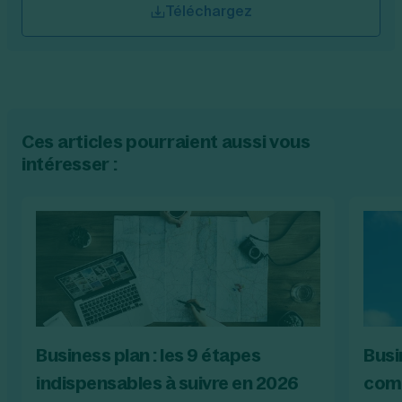
Téléchargez
Ces articles pourraient aussi vous
intéresser :
Business plan : les 9 étapes
Busi
indispensables à suivre en 2026
comm