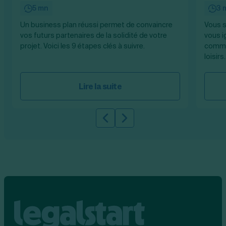
5 mn
3 
Un business plan réussi permet de convaincre
Vous s
vos futurs partenaires de la solidité de votre
vous i
projet. Voici les 9 étapes clés à suivre.
commen
loisirs.
Lire la suite
Slide précédente
Slide suivante