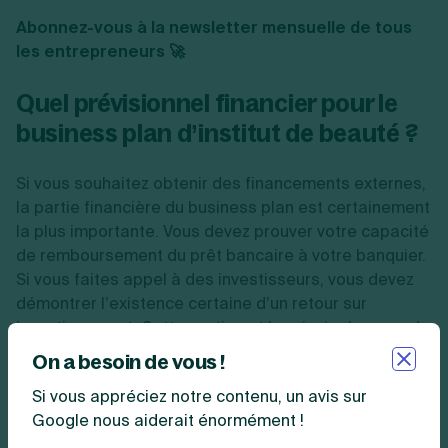
Abonnez-vous à la newsletter mensuelle de tous
les entrepreneurs 🚀
Quel prévisionnel financier pour le
business plan d’institut de beauté ?
Si vous souhaitez obtenir des financements externes,
la partie financière du business plan est certainement
la plus importante. Vous devez prouver votre capacité
de remboursement du prêt bancaire à votre banquier.
Si vous faites appel à des investisseurs, vous devez
démontrer l’existence certaine d’un retour sur
investissement. Cette partie est le principal moyen de
communication avec vos investisseurs ou le banquier.
On a besoin de vous !
Si vous appréciez notre contenu, un avis sur
Vous devez y intégrer des tableaux et des calculs,
Google nous aiderait énormément !
parmi lesquels :