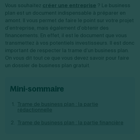
Vente en ligne
Fiches SASU
Vous souhaitez
Micro entreprise
créer une entreprise
? Le business
Cession d'actions
Services aux entreprises
Fiches SAS
LMNP
Transmission universelle de patrimoine
plan est un document indispensable à préparer en
Construction/travaux
Fiches EURL
Par métier
Augmentation de capital
amont. Il vous permet de faire le point sur votre projet
Restauration
Fiches SARL
Réduction de capital
Commerce
d’entreprise, mais également d’obtenir des
Fiches SCI
Gérer son entreprise
Conseil/finance
Transport
financements. En effet, il est le document que vous
Fiches auto-entrepreneur
Vente en ligne
Autres
transmettez à vos potentiels investisseurs. Il est donc
Fiches association
Services aux entreprises
Gestion comptable
Ressources
important de respecter la trame d’un business plan.
Toutes les fiches sur la création
Construction/travaux
Approbation des comptes
Autres démarches
On vous dit tout ce que vous devez savoir pour faire
Restauration
Dépôt de marque
Simulateur de choix de forme juridique
un dossier de business plan gratuit.
Commerce
Recherche d'antériorité
Calcul de charges sociales
Gestion d’entreprise
Transport
Protection des créations
Estimation du coût de création
Fermeture d’entreprise
Autres
Confidentialité de l'adresse du dirigeant
Calcul d'éligibilité à l'ACRE
Exercice d’un métier
Par fonctionnalité
Fermer son entreprise
mini-sommaire
Vérification de la disponibilité du nom d'entreprise
Recouvrement de factures
Générateur de mentions légales
Gérer ses salariés
Logiciel de facturation
Radiation auto entrepreneur
Trame de business plan : la partie
Sélection de fiches pratiques
Logiciel de comptabilité
Mise en sommeil
rédactionnelle
Gestion des achats
Dissolution-liquidation
Ouvrir sa société
Gestion de la trésorerie
Création d'entreprise
Dépôt de bilan
Trame de business plan : la partie financière
Création d'entreprise
Bilans et déclarations fiscales
Création de micro-entreprise
Par besoin
Devenir auto entrepreneur