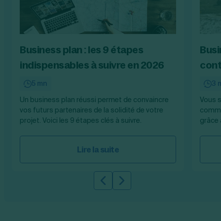
Business plan : les 9 étapes
Busin
indispensables à suivre en 2026
cont
5 mn
3 
Un business plan réussi permet de convaincre
Vous s
vos futurs partenaires de la solidité de votre
commen
projet. Voici les 9 étapes clés à suivre.
grâce 
Lire la suite
Slide précédente
Slide suivante