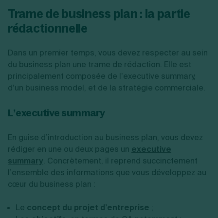
Création d'EURL
Toutes les modifications
Trame de business plan : la partie
Je suis autonome
Création de SASU
rédactionnelle
Je souhaite être accompagné
Création de SARL
Création de SAS
Création de SCI
Dans un premier temps, vous devez respecter au sein
Création d'association
Découvrez notre cabinet d'expertise
du business plan une trame de rédaction. Elle est
Aides à la création d’entreprise
comptable LS Compta
principalement composée de l’executive summary,
Ouverture compte pro
d’un business model, et de la stratégie commerciale.
Fermeture d’une entreprise
L’executive summary
Création d'entreprise
En guise d’introduction au business plan, vous devez
rédiger en une ou deux pages un
executive
summary
. Concrètement, il reprend succinctement
l’ensemble des informations que vous développez au
cœur du business plan :
Le
concept du projet d’entreprise
;