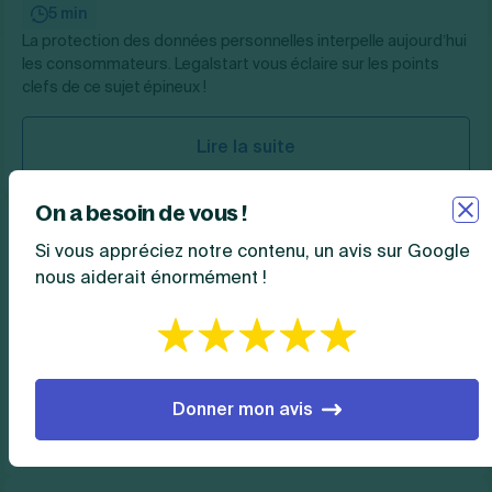
5 min
La protection des données personnelles interpelle aujourd’hui
les consommateurs. Legalstart vous éclaire sur les points
clefs de ce sujet épineux !
Lire la suite
On a besoin de vous !
Quelle mise en conformité doivent
Si vous appréciez notre contenu, un avis sur Google
effectuer les entreprises en 2026 ?
nous aiderait énormément !
4 min
La mise en conformité au RGPD est obligatoire pour toutes
les entreprises de l’Union européenne, à défaut, des
sanctions peuvent être prononcées.
Donner mon avis
Lire la suite