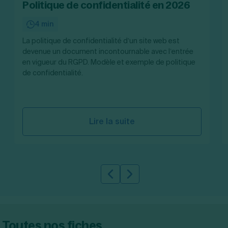
Politique de confidentialité en 2026
Création d'EURL
Toutes les modifications
Je suis autonome
Création de SASU
4 min
Je souhaite être accompagné
Création de SARL
La politique de confidentialité d’un site web est
Création de SAS
devenue un document incontournable avec l’entrée
Création de SCI
en vigueur du RGPD. Modèle et exemple de politique
Création d'association
Découvrez notre cabinet d'expertise comptable
de confidentialité.
Aides à la création d’entreprise
LS Compta
Ouverture compte pro
Fermeture d’une entreprise
Lire la suite
Création d'entreprise
Slide précédente
Slide suivante
Toutes nos fiches