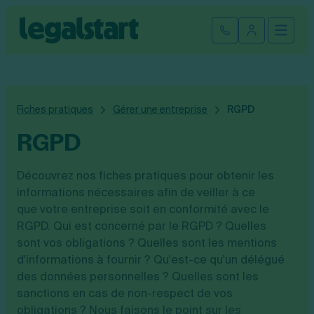
Cliquez ici pour reprendre votre démarche
Fermer la
Ouvrir
Se connect
Legalstart
Création d'entreprise
Fiches pratiques
Gérer une entreprise
RGPD
Par statut juridique
Modification et fermeture
RGPD
Créer une SASU
Modifier son entreprise
Créer une SAS
Comptabilité
Découvrez nos fiches pratiques pour obtenir les
Créer une SARL
informations nécessaires afin de veiller à ce
Transfert de siège social
Créer une EURL
Par statut
que votre entreprise soit en conformité avec le
Changement de dénomination sociale
Devenir auto-entrepreneur
Tarifs
Changement de président
Créer une entreprise individuelle
RGPD. Qui est concerné par le RGPD ? Quelles
SASU
Changement d’activité
Créer une SCI
sont vos obligations ? Quelles sont les mentions
SAS
Transformation SARL en SAS
Fiches pratiques
Créer une association
d'informations à fournir ? Qu'est-ce qu'un délégué
EURL
Transformation d’une SAS en SARL
Par métier
des données personnelles ? Quelles sont les
SARL
Modification association
Faire une recherche
Création d'entreprise
sanctions en cas de non-respect de vos
SCI
Modification auto-entreprise
Conseil/finance
obligations ? Nous faisons le point sur les
Entreprise individuelle
Cession de parts sociales