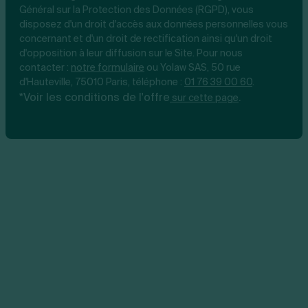
Général sur la Protection des Données (RGPD), vous
disposez d'un droit d'accès aux données personnelles vous
concernant et d'un droit de rectification ainsi qu'un droit
d'opposition à leur diffusion sur le Site. Pour nous
contacter :
notre
formulaire
ou Yolaw SAS, 50 rue
d'Hauteville, 75010 Paris, téléphone :
01 76 39 00 60
.
*Voir les conditions de l'offre
.
sur cette page