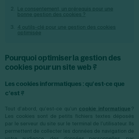
Création d'EURL
Toutes les modifications
Le consentement, un prérequis pour une
Je suis autonome
Création de SASU
bonne gestion des cookies ?
Je souhaite être accompagné
Création de SARL
Création de SAS
4 outils-clé pour une gestion des cookies
Création de SCI
optimisée
Création d'association
Découvrez notre cabinet d'expertise
Aides à la création d’entreprise
comptable LS Compta
Ouverture compte pro
Pourquoi optimiser la gestion des
Fermeture d’une entreprise
cookies pour un site web ?
Les cookies informatiques : qu’est-ce que
Création d'entreprise
c’est ?
Tout d’abord, qu’est-ce qu’un
cookie informatique
?
Les cookies sont de petits fichiers textes déposés
par le serveur du site sur le terminal de l’utilisateur. Ils
permettent de collecter les données de navigation de
votre audience, des données personnelles, par