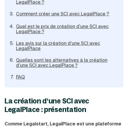
LegalPlace ?
Création d'EURL
Toutes les modifications
Je suis autonome
Création de SASU
Comment créer une SCI avec LegalPlace ?
Je souhaite être accompagné
Création de SARL
Création de SAS
Quel est le prix de création d’une SCI avec
Création de SCI
LegalPlace ?
Création d'association
Découvrez notre cabinet d'expertise
Aides à la création d’entreprise
comptable LS Compta
Les avis sur la création d’une SCI avec
Ouverture compte pro
LegalPlace
Fermeture d’une entreprise
Quelles sont les alternatives à la création
d’une SCI avec LegalPlace ?
FAQ
Création d'entreprise
La création d’une SCI avec
LegalPlace : présentation
Comme Legalstart, LegalPlace est une plateforme