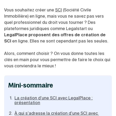
Vente en ligne
Fiches SASU
Micro entreprise
Cession d'actions
Services aux entreprises
Fiches SAS
Vous souhaitez créer une
LMNP
SCI
(Société Civile
Transmission universelle de patrimoine
Construction/travaux
Fiches EURL
Par métier
Augmentation de capital
Immobilière) en ligne, mais vous ne savez pas vers
Restauration
Fiches SARL
Réduction de capital
quel professionnel du droit vous tourner ? Des
Commerce
Fiches SCI
Gérer son entreprise
Conseil/finance
Transport
plateformes juridiques comme Legalstart ou
Fiches auto-entrepreneur
Vente en ligne
Autres
LegalPlace proposent des offres de création de
Fiches association
Services aux entreprises
Gestion comptable
Ressources
SCI
en ligne. Elles ne sont cependant pas les seules.
Toutes les fiches sur la création
Construction/travaux
Approbation des comptes
Autres démarches
Restauration
Dépôt de marque
Simulateur de choix de forme juridique
Alors, comment choisir ? On vous donne toutes les
Commerce
Recherche d'antériorité
Calcul de charges sociales
clés en main pour vous permettre de faire le choix qui
Gestion d’entreprise
Transport
Protection des créations
Estimation du coût de création
Fermeture d’entreprise
vous conviendra le mieux !
Autres
Confidentialité de l'adresse du dirigeant
Calcul d'éligibilité à l'ACRE
Exercice d’un métier
Par fonctionnalité
Fermer son entreprise
Vérification de la disponibilité du nom d'entreprise
Recouvrement de factures
Générateur de mentions légales
Gérer ses salariés
Logiciel de facturation
Radiation auto entrepreneur
mini-sommaire
Sélection de fiches pratiques
Logiciel de comptabilité
Mise en sommeil
Gestion des achats
Dissolution-liquidation
La création d’une SCI avec LegalPlace :
Ouvrir sa société
Gestion de la trésorerie
Création d'entreprise
Dépôt de bilan
présentation
Création d'entreprise
Bilans et déclarations fiscales
Création de micro-entreprise
À qui s’adresse la création d’une SCI avec
Par besoin
Devenir auto entrepreneur