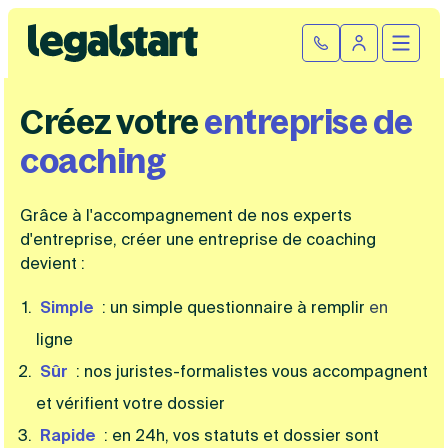
Cliquez ici pour reprendre votre démarche
Fermer la
Ouvrir
Se connect
Legalstart
Créez votre
entreprise de
Création d'entreprise
coaching
Par statut juridique
Modification et fermeture
Grâce à l'accompagnement de nos experts
Créer une SASU
Modifier son entreprise
Créer une SAS
Comptabilité
d'entreprise, créer une entreprise de coaching
Créer une SARL
devient :
Transfert de siège social
Créer une EURL
Par statut
Changement de dénomination sociale
Devenir auto-entrepreneur
Tarifs
Simple
: un simple questionnaire à remplir
en
Changement de président
Créer une entreprise individuelle
ligne
SASU
Changement d’activité
Créer une SCI
SAS
Transformation SARL en SAS
Fiches pratiques
Créer une association
Sûr
: nos juristes-formalistes vous accompagnent
EURL
Transformation d’une SAS en SARL
Par métier
SARL
et vérifient votre dossier
Modification association
Faire une recherche
Création d'entreprise
SCI
Modification auto-entreprise
Conseil/finance
Rapide
: en 24h, vos statuts et dossier sont
Entreprise individuelle
Cession de parts sociales