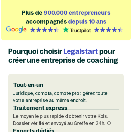
Création d'EURL
Toutes les modifications
Je suis autonome
Plus de
900.000 entrepreneurs
Création de SASU
Je souhaite être accompagné
Création de SARL
accompagnés
depuis 10 ans
Création de SAS
Création de SCI
{id=3, name=google, label=google, isHubspotDefined=f
{id=1, name='trustpilot', order=0
Création d'association
Découvrez notre cabinet d'expertise comptable
Aides à la création d’entreprise
LS Compta
Ouverture compte pro
Pourquoi choisir
Legalstart
pour
Fermeture d’une entreprise
créer une entreprise de coaching
Création d'entreprise
Tout-en-un
Juridique, compta, compte pro : gérez toute
votre entreprise au même endroit.
Traitement express
Le moyen le plus rapide d'obtenir votre Kbis.
Dossier vérifié et envoyé au Greffe en 24h.
Experts dédiés