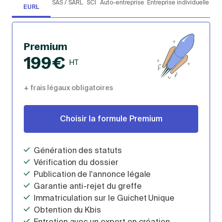
EURL
SARL
I
entreprise
individuelle
Choisie par 7 entrepreneurs sur 10
Premium
199€
HT
+ frais légaux obligatoires
Choisir la formule Premium
Génération des statuts
Vérification du dossier
Publication de l'annonce légale
Garantie anti-rejet du greffe
Immatriculation sur le Guichet Unique
Obtention du Kbis
Entretien avec un expert en création