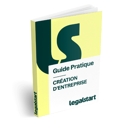
horaires.
pour devenir coach de vie, il n’est pas
nécessaire d’avoir un diplôme, car ce n’est
C’est une activité qui contient de multiples
pas une profession réglementée.
facettes, ce qui vous permet de la faire
N’importe quelle personne a donc
évoluer en fonction de vos envies et de vos
l’opportunité de créer son entreprise de
rencontres.
coaching dans ce domaine.