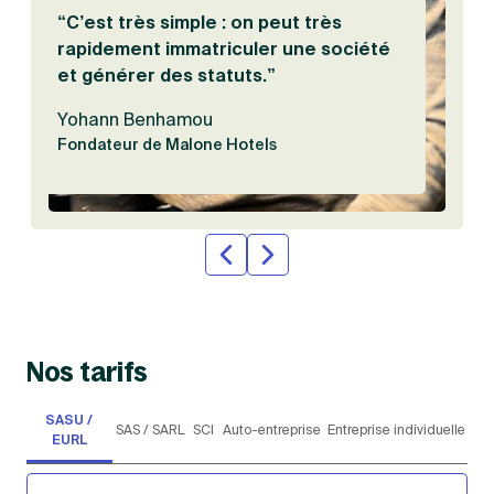
“C’est très simple : on peut très
rapidement immatriculer une société
et générer des statuts.”
Yohann Benhamou
Fondateur de Malone Hotels
Nos tarifs
SASU /
SAS /
SC
Auto-
Entreprise
EURL
SARL
I
entreprise
individuelle
Choisie par 7 entrepreneurs sur 10