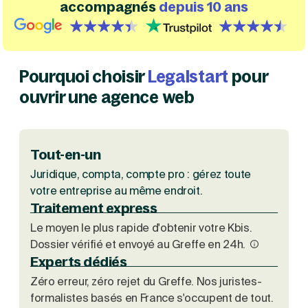
accompagnés
depuis 10 ans
Création d'EURL
Toutes les modifications
Je suis autonome
Création de SASU
{id=3, name=google, label=google, isHubspotDefined=f
{id=1, name='trustpilot', order=0
Je souhaite être accompagné
Création de SARL
Création de SAS
Création de SCI
Pourquoi choisir
Legalstart
pour
Création d'association
Découvrez notre cabinet d'expertise comptable
ouvrir une agence web
Aides à la création d’entreprise
LS Compta
Ouverture compte pro
Fermeture d’une entreprise
Tout-en-un
Juridique, compta, compte pro : gérez toute
Création d'entreprise
votre entreprise au même endroit.
Traitement express
Le moyen le plus rapide d'obtenir votre Kbis.
Dossier vérifié et envoyé au Greffe en 24h.
Experts dédiés
Zéro erreur, zéro rejet du Greffe. Nos juristes-
formalistes basés en France s'occupent de tout.