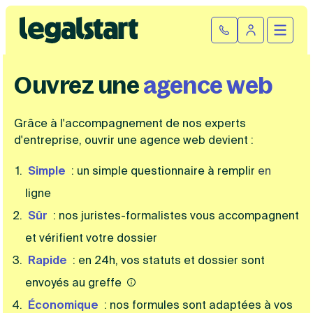
Cliquez ici pour reprendre votre démarche
Fermer la
Ouvrir
Se connect
Legalstart
Ouvrez une
agence web
Création d'entreprise
Par statut juridique
Grâce à l'accompagnement de nos experts
Modification et fermeture
d'entreprise, ouvrir une agence web devient :
Créer une SASU
Modifier son entreprise
Créer une SAS
Comptabilité
Simple
: un simple questionnaire à remplir
en
Créer une SARL
ligne
Transfert de siège social
Créer une EURL
Par statut
Changement de dénomination sociale
Devenir auto-entrepreneur
Tarifs
Sûr
: nos juristes-formalistes vous accompagnent
Changement de président
Créer une entreprise individuelle
SASU
et vérifient votre dossier
Changement d’activité
Créer une SCI
SAS
Transformation SARL en SAS
Fiches pratiques
Créer une association
Rapide
: en 24h, vos statuts et dossier sont
EURL
Transformation d’une SAS en SARL
Par métier
SARL
Modification association
envoyés au greffe
Faire une recherche
Création d'entreprise
SCI
Modification auto-entreprise
Conseil/finance
Économique
: nos formules sont adaptées à vos
Entreprise individuelle
Cession de parts sociales