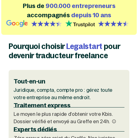
Plus de
900.000 entrepreneurs
Création d'EURL
Toutes les modifications
Je suis autonome
Création de SASU
accompagnés
depuis 10 ans
Je souhaite être accompagné
Création de SARL
Création de SAS
{id=3, name=google, label=google, isHubspotDefined=f
{id=1, name='trustpilot', order=0
Création de SCI
Création d'association
Découvrez notre cabinet d'expertise comptable
Pourquoi choisir
Legalstart
pour
Aides à la création d’entreprise
LS Compta
Ouverture compte pro
devenir traducteur freelance
Fermeture d’une entreprise
Tout-en-un
Création d'entreprise
Juridique, compta, compte pro : gérez toute
votre entreprise au même endroit.
Traitement express
Le moyen le plus rapide d'obtenir votre Kbis.
Dossier vérifié et envoyé au Greffe en 24h.
Experts dédiés