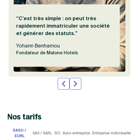
“C’est très simple : on peut très
rapidement immatriculer une société
et générer des statuts.”
Yohann Benhamou
Fondateur de Malone Hotels
Nos tarifs
SASU /
SAS /
SC
Auto-
Entreprise
EURL
SARL
I
entreprise
individuelle
Choisie par 7 entrepreneurs sur 10