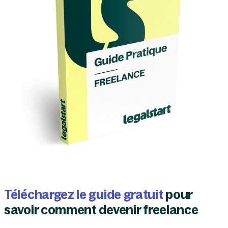
oreille pourrait se retourner contre vous !
une
SASU
.
Téléchargez le guide gratuit
pour
savoir comment devenir freelance