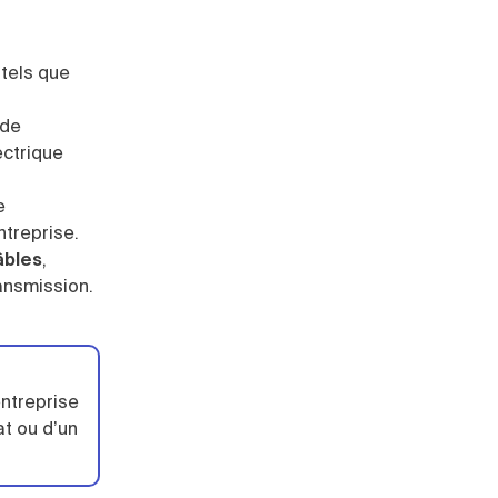
 tels que
 de
ectrique
e
ntreprise.
âbles
,
ansmission.
entreprise
at ou d’un