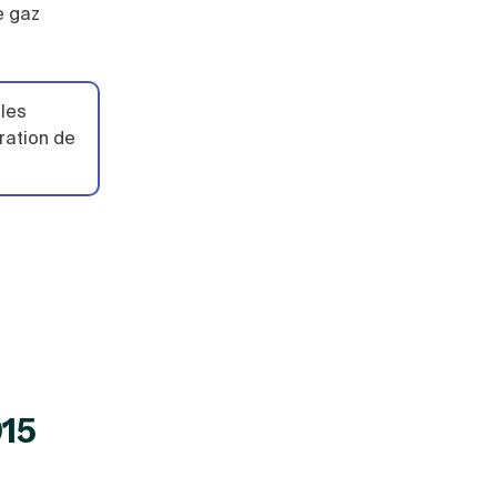
e gaz
ules
ration de
015