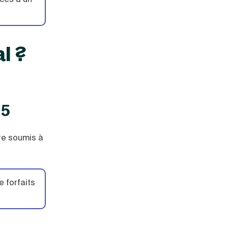
l ?
15
tre soumis à
e forfaits