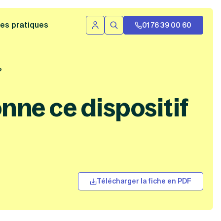
 bannière
es pratiques
01 76 39 00 60
Se connecter
Rechercher
?
ne ce dispositif
Télécharger la fiche en PDF