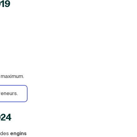
019
el maximum.
reneurs.
024
 des
engins