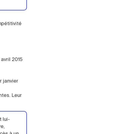
pétitivité
 avril 2015
 janvier
ntes. Leur
 lui-
ve,
ccès à un