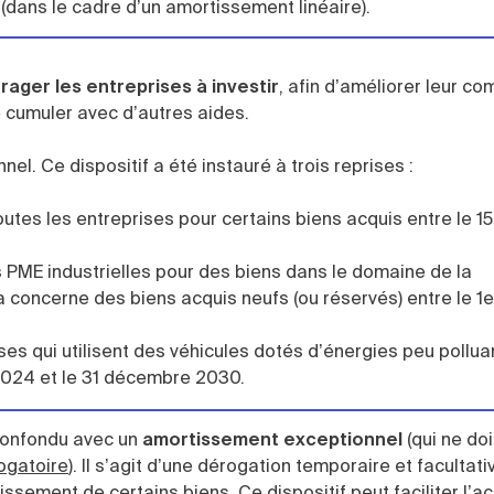
 (dans le cadre d’un amortissement linéaire).
ager les entreprises à investir
, afin d’améliorer leur com
se cumuler avec d’autres aides.
l. Ce dispositif a été instauré à trois reprises :
outes les entreprises pour certains biens acquis entre le 15
s PME industrielles pour des biens dans le domaine de la
 concerne des biens acquis neufs (ou réservés) entre le 1er
ses qui utilisent des véhicules dotés d’énergies peu pollua
r 2024 et le 31 décembre 2030.
confondu avec un
amortissement exceptionnel
(qui ne doit
ogatoire
). Il s’agit d’une dérogation temporaire et facultati
issement de certains biens. Ce dispositif peut faciliter l’a