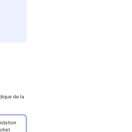
idique de la
idation
ichet