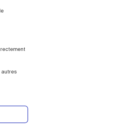
de
directement
s autres