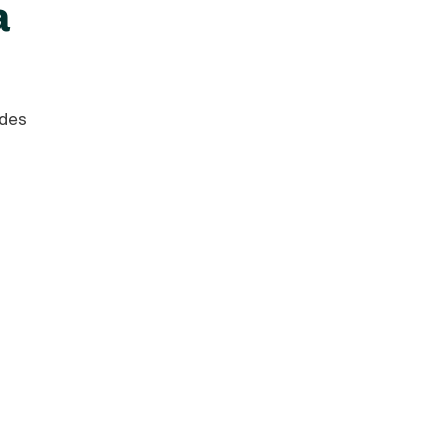
a
 des