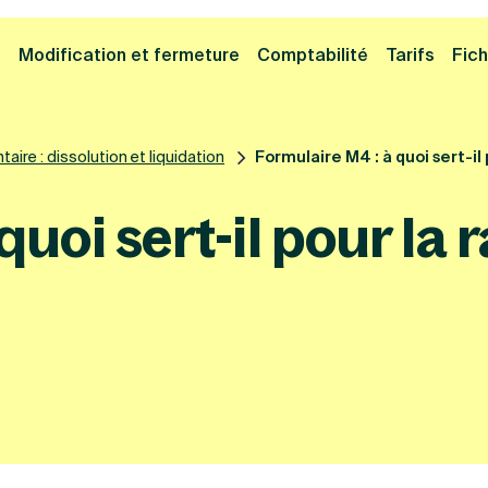
Cliquez ici pour reprendre votre démarche
Fermer la
e
Modification et fermeture
Comptabilité
Tarifs
Fich
aire : dissolution et liquidation
Formulaire M4 : à quoi sert-il
quoi sert-il pour la 