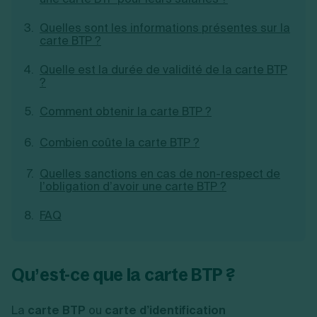
Création d'EURL
Toutes les modifications
Je suis autonome
Quelles sont les informations présentes sur la
Création de SASU
Je souhaite être accompagné
carte BTP ?
Création de SARL
Création de SAS
Quelle est la durée de validité de la carte BTP
Création de SCI
?
Création d'association
Découvrez notre cabinet d'expertise
Aides à la création d’entreprise
comptable LS Compta
Comment obtenir la carte BTP ?
Ouverture compte pro
Fermeture d’une entreprise
Combien coûte la carte BTP ?
Quelles sanctions en cas de non-respect de
l’obligation d’avoir une carte BTP ?
Création d'entreprise
FAQ
Qu’est-ce que la carte BTP ?
La
carte BTP
ou
carte d’identification