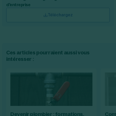
d'entreprise
Téléchargez
Ces articles pourraient aussi vous
intéresser :
Devenir plombier : formations,
Comm