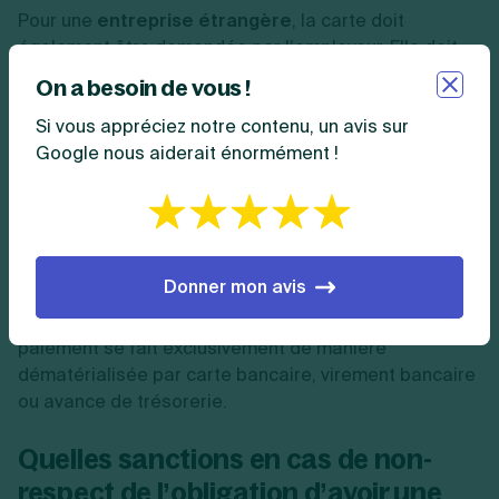
Pour une
entreprise étrangère
, la carte doit
également être demandée par l’employeur. Elle doit
être faite avant le début du détachement. Si le salarié
On a besoin de vous !
détaché possède déjà une carte BTP en cours de
Si vous appréciez notre contenu, un avis sur
validité, aucune demande n’est à faire.
Google nous aiderait énormément !
Si le
salarié est un intérimaire
, c’est à l'entreprise de
travail temporaire de faire la demande de carte BTP.
Combien coûte la carte BTP ?
Donner mon avis
La
carte BTP a un prix forfaitaire
de 9,80 euros. Le
paiement se fait exclusivement de manière
dématérialisée par carte bancaire, virement bancaire
ou avance de trésorerie.
Quelles sanctions en cas de non-
respect de l’obligation d’avoir une