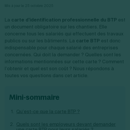
Vente en ligne
Fiches SASU
Micro entreprise
Cession d'actions
Mis à jour le 25 octobre 2025
Services aux entreprises
Fiches SAS
LMNP
Transmission universelle de patrimoine
Construction/travaux
Fiches EURL
Par métier
Augmentation de capital
Restauration
La
carte d’identification professionnelle du BTP
est
Fiches SARL
Réduction de capital
Commerce
un document obligatoire sur les chantiers. Elle
Fiches SCI
Gérer son entreprise
Conseil/finance
Transport
concerne tous les salariés qui effectuent des travaux
Fiches auto-entrepreneur
Vente en ligne
Autres
publics ou sur les bâtiments. La
carte BTP
est donc
Fiches association
Services aux entreprises
Gestion comptable
Ressources
Toutes les fiches sur la création
indispensable pour chaque salarié des entreprises
Construction/travaux
Approbation des comptes
Autres démarches
concernées. Qui doit la demander ? Quelles sont les
Restauration
Dépôt de marque
Simulateur de choix de forme juridique
informations mentionnées sur cette carte ? Comment
Commerce
Recherche d'antériorité
Calcul de charges sociales
Gestion d’entreprise
Transport
Protection des créations
l’obtenir et quel est son coût ? Nous répondons à
Estimation du coût de création
Fermeture d’entreprise
Autres
Confidentialité de l'adresse du dirigeant
toutes vos questions dans cet article.
Calcul d'éligibilité à l'ACRE
Exercice d’un métier
Par fonctionnalité
Fermer son entreprise
Vérification de la disponibilité du nom d'entreprise
Recouvrement de factures
Générateur de mentions légales
Gérer ses salariés
Logiciel de facturation
Radiation auto entrepreneur
mini-sommaire
Sélection de fiches pratiques
Logiciel de comptabilité
Mise en sommeil
Gestion des achats
Dissolution-liquidation
Ouvrir sa société
Qu’est-ce que la carte BTP ?
Gestion de la trésorerie
Création d'entreprise
Dépôt de bilan
Création d'entreprise
Bilans et déclarations fiscales
Création de micro-entreprise
Quels sont les employeurs devant demander
Par besoin
une carte BTP pour leurs salariés ?
Devenir auto entrepreneur