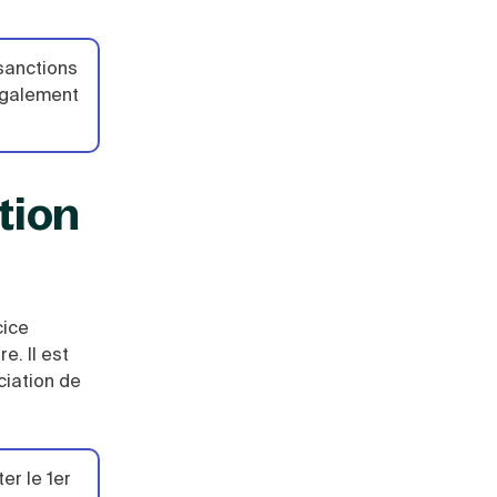
 sanctions
 également
tion
cice
e. Il est
ciation de
er le 1er