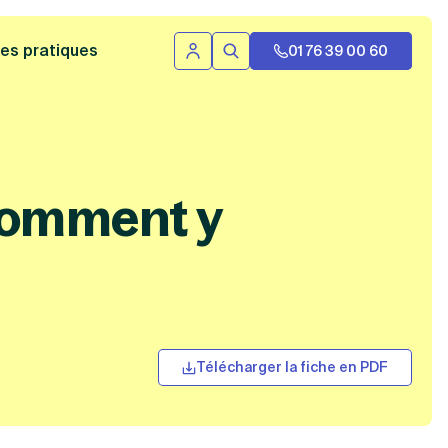
 bannière
es pratiques
01 76 39 00 60
Se connecter
Rechercher
 comment y
Télécharger la fiche en PDF