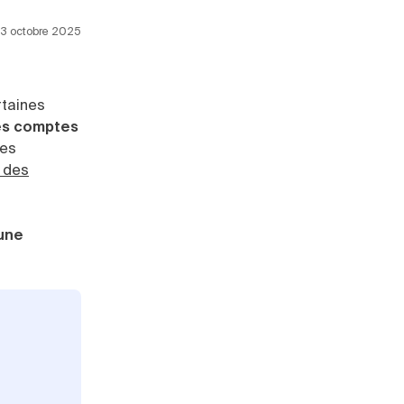
 23 octobre 2025
rtaines
es comptes
des
 des
une