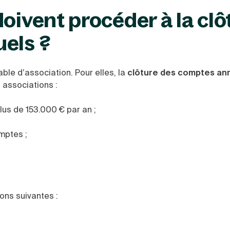
oivent procéder à la clô
uels ?
le d’association. Pour elles, la
clôture des comptes an
 associations :
us de 153.000 € par an ;
mptes ;
ons suivantes :