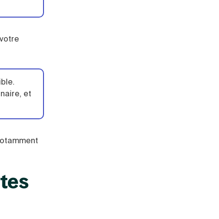
votre
ble.
naire, et
 notamment
ptes