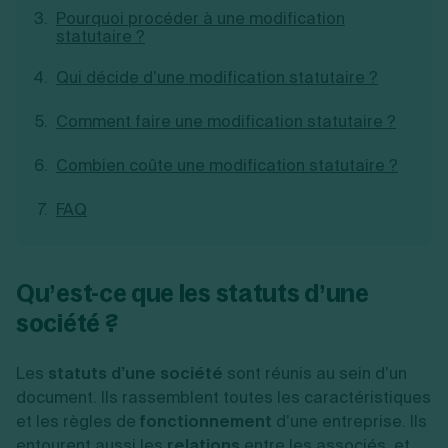
Pourquoi procéder à une modification
Création d'EURL
Toutes les modifications
Je suis autonome
statutaire ?
Création de SASU
Je souhaite être accompagné
Création de SARL
Qui décide d’une modification statutaire ?
Création de SAS
Création de SCI
Comment faire une modification statutaire ?
Création d'association
Découvrez notre cabinet d'expertise
Aides à la création d’entreprise
comptable LS Compta
Combien coûte une modification statutaire ?
Ouverture compte pro
Fermeture d’une entreprise
FAQ
Création d'entreprise
Qu’est-ce que les statuts d’une
société ?
Les
statuts d’une société
sont réunis au sein d’un
document. Ils rassemblent toutes les caractéristiques
et les règles de
fonctionnement
d’une entreprise. Ils
entourent aussi les
relations
entre les associés, et