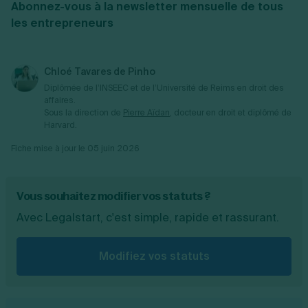
Abonnez-vous à la newsletter mensuelle de tous
euros). À cela, il faut parfois ajouter des frais
est conseillé de se faire accompagner par un
les entrepreneurs
d’honoraires de professionnels engagés
professionnel en cas de modification
dans le cadre de cette procédure, comme un
importante ou ayant des implications
avocat.
spécifiques sur le fonctionnement de
l’entreprise ou sur ses obligations
Chloé Tavares de Pinho
déclaratives et fiscales.
Diplômée de l’INSEEC et de l’Université de Reims en droit des
affaires.
Sous la direction de
Pierre Aïdan
, docteur en droit et diplômé de
Harvard.
Fiche mise à jour le
05 juin 2026
Vous souhaitez modifier vos statuts ?
Avec Legalstart, c'est simple, rapide et rassurant.
Modifiez vos statuts