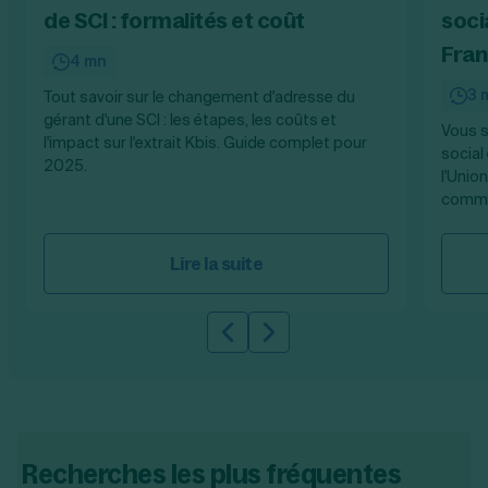
de SCI : formalités et coût
soci
Fran
4 mn
3 
Tout savoir sur le changement d'adresse du
gérant d'une SCI : les étapes, les coûts et
Vous s
l'impact sur l'extrait Kbis. Guide complet pour
social
2025.
l'Unio
comme
Lire la suite
Slide précédente
Slide suivante
Recherches les plus fréquentes