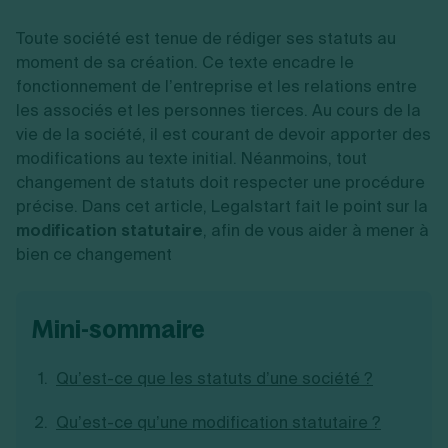
Vente en ligne
Fiches SASU
Micro entreprise
Cession d'actions
Services aux entreprises
Fiches SAS
Toute société est tenue de rédiger ses statuts au
LMNP
Transmission universelle de patrimoine
Construction/travaux
Fiches EURL
Par métier
Augmentation de capital
moment de sa création. Ce texte encadre le
Restauration
Fiches SARL
Réduction de capital
fonctionnement de l’entreprise et les relations entre
Commerce
Fiches SCI
Gérer son entreprise
Conseil/finance
Transport
les associés et les personnes tierces. Au cours de la
Fiches auto-entrepreneur
Vente en ligne
Autres
vie de la société, il est courant de devoir apporter des
Fiches association
Services aux entreprises
Gestion comptable
Ressources
modifications au texte initial. Néanmoins, tout
Toutes les fiches sur la création
Construction/travaux
Approbation des comptes
changement de statuts doit respecter une procédure
Autres démarches
Restauration
Dépôt de marque
Simulateur de choix de forme juridique
précise. Dans cet article, Legalstart fait le point sur la
Commerce
Recherche d'antériorité
Calcul de charges sociales
modification statutaire
, afin de vous aider à mener à
Gestion d’entreprise
Transport
Protection des créations
Estimation du coût de création
Fermeture d’entreprise
bien ce changement
Autres
Confidentialité de l'adresse du dirigeant
Calcul d'éligibilité à l'ACRE
Exercice d’un métier
Par fonctionnalité
Fermer son entreprise
Vérification de la disponibilité du nom d'entreprise
Recouvrement de factures
Générateur de mentions légales
Gérer ses salariés
Logiciel de facturation
Radiation auto entrepreneur
mini-sommaire
Sélection de fiches pratiques
Logiciel de comptabilité
Mise en sommeil
Gestion des achats
Dissolution-liquidation
Qu’est-ce que les statuts d’une société ?
Ouvrir sa société
Gestion de la trésorerie
Création d'entreprise
Dépôt de bilan
Création d'entreprise
Bilans et déclarations fiscales
Qu’est-ce qu’une modification statutaire ?
Création de micro-entreprise
Par besoin
Devenir auto entrepreneur