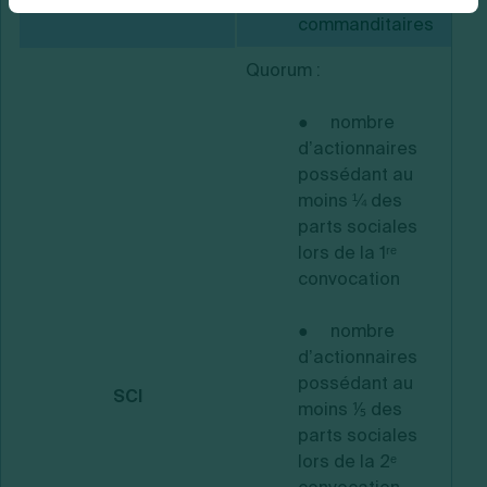
commanditaires
Quorum :
●
nombre
d’actionnaires
possédant au
moins ¼ des
parts sociales
lors de la 1ʳᵉ
convocation
●
nombre
d’actionnaires
possédant au
SCI
moins ⅕ des
parts sociales
lors de la 2ᵉ