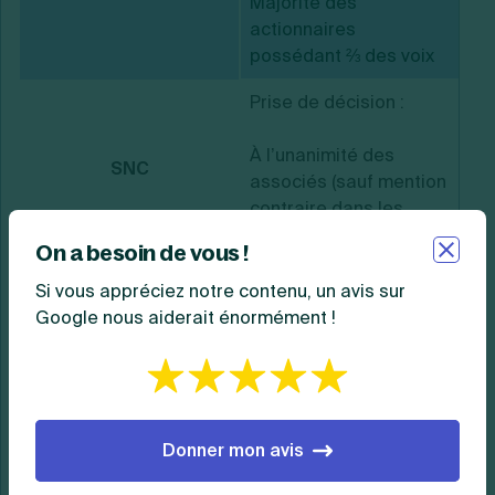
Majorité des
actionnaires
possédant ⅔ des voix
Prise de décision :
À l’unanimité des
SNC
associés (sauf mention
contraire dans les
statuts)
On a besoin de vous !
Prise de décision :
Si vous appréciez notre contenu, un avis sur
Google nous aiderait énormément !
● À l’unanimité
des
commandités
SCS
● À la majorité
Donner mon avis
en nombre et
capital des