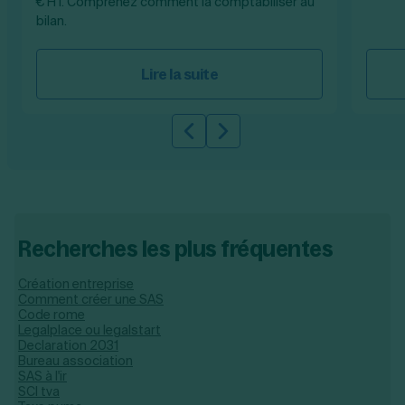
€ HT. Comprenez comment la comptabiliser au
bilan.
Lire la suite
Slide précédente
Slide suivante
Recherches les plus fréquentes
Création entreprise
Comment créer une SAS
Code rome
Legalplace ou legalstart
Declaration 2031
Bureau association
SAS à l'ir
SCI tva