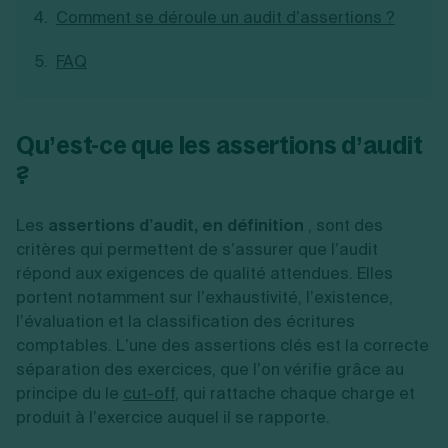
Comment se déroule un audit d’assertions ?
Création d'EURL
Toutes les modifications
Je suis autonome
Création de SASU
Je souhaite être accompagné
FAQ
Création de SARL
Création de SAS
Création de SCI
Création d'association
Découvrez notre cabinet d'expertise
Qu’est-ce que les assertions d’audit
Aides à la création d’entreprise
comptable LS Compta
Ouverture compte pro
?
Fermeture d’une entreprise
Les
assertions d’audit, en définition
, sont des
critères qui permettent de s’assurer que l’audit
Création d'entreprise
répond aux exigences de qualité attendues. Elles
portent notamment sur l’exhaustivité, l’existence,
l’évaluation et la classification des écritures
comptables. L’une des assertions clés est la correcte
séparation des exercices, que l’on vérifie grâce au
principe du le
cut-off
, qui rattache chaque charge et
produit à l’exercice auquel il se rapporte.