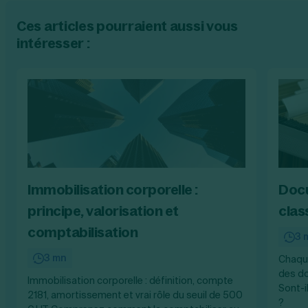
Ces articles pourraient aussi vous
intéresser :
Immobilisation corporelle :
Docu
principe, valorisation et
clas
comptabilisation
3 
3 mn
Chaque
des do
Immobilisation corporelle : définition, compte
Sont-i
2181, amortissement et vrai rôle du seuil de 500
?