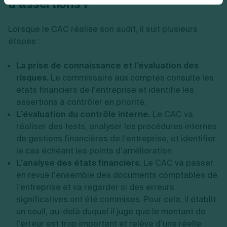
d’assertions ?
Lorsque le CAC réalise son audit, il suit plusieurs
étapes :
La prise de connaissance et l’évaluation des
risques.
Le commissaire aux comptes consulte les
états financiers de l’entreprise et identifie les
assertions à contrôler en priorité.
L’évaluation du contrôle interne.
Le CAC va
réaliser des tests, analyser les procédures internes
de gestions financières de l’entreprise, et identifier
le cas échéant les points d’amélioration.
L’analyse des états financiers.
Le CAC va passer
en revue l’ensemble des documents comptables de
l’entreprise et va regarder si des erreurs
significatives ont été commises. Pour cela, il établit
un seuil, au-delà duquel il juge que le montant de
l’erreur est trop important et relève d’une réelle