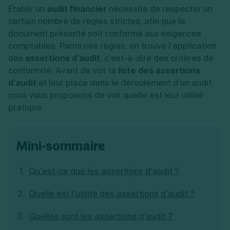
Vente en ligne
Fiches SASU
Établir un
Micro entreprise
audit financier
nécessite de respecter un
Cession d'actions
Services aux entreprises
Fiches SAS
LMNP
Transmission universelle de patrimoine
certain nombre de règles strictes, afin que le
Construction/travaux
Fiches EURL
Par métier
Augmentation de capital
document présenté soit conforme aux exigences
Restauration
Fiches SARL
Réduction de capital
Commerce
comptables. Parmi ces règles, on trouve l’application
Fiches SCI
Gérer son entreprise
Conseil/finance
Transport
des
assertions d’audit
, c’est-à-dire des critères de
Fiches auto-entrepreneur
Vente en ligne
Autres
conformité. Avant de voir la
liste des assertions
Fiches association
Services aux entreprises
Gestion comptable
Ressources
d’audit
et leur place dans le déroulement d’un audit,
Toutes les fiches sur la création
Construction/travaux
Approbation des comptes
Autres démarches
nous vous proposons de voir quelle est leur utilité
Restauration
Dépôt de marque
Simulateur de choix de forme juridique
pratique.
Commerce
Recherche d'antériorité
Calcul de charges sociales
Gestion d’entreprise
Transport
Protection des créations
Estimation du coût de création
Fermeture d’entreprise
Autres
Confidentialité de l'adresse du dirigeant
Calcul d'éligibilité à l'ACRE
Exercice d’un métier
Par fonctionnalité
Fermer son entreprise
mini-sommaire
Vérification de la disponibilité du nom d'entreprise
Recouvrement de factures
Générateur de mentions légales
Gérer ses salariés
Logiciel de facturation
Radiation auto entrepreneur
Qu’est-ce que les assertions d’audit ?
Sélection de fiches pratiques
Logiciel de comptabilité
Mise en sommeil
Gestion des achats
Dissolution-liquidation
Quelle est l’utilité des assertions d’audit ?
Ouvrir sa société
Gestion de la trésorerie
Création d'entreprise
Dépôt de bilan
Création d'entreprise
Bilans et déclarations fiscales
Quelles sont les assertions d’audit ?
Création de micro-entreprise
Par besoin
Devenir auto entrepreneur