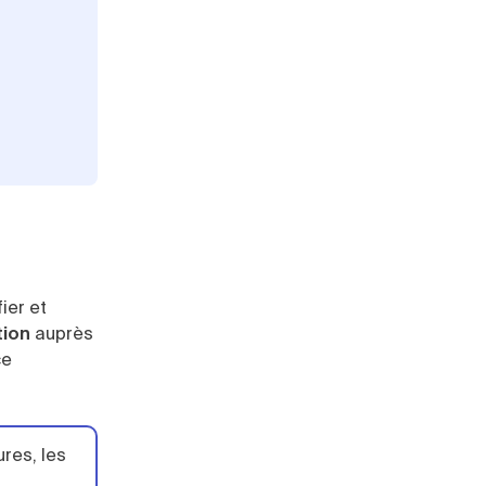
ier et
tion
auprès
ce
ures, les