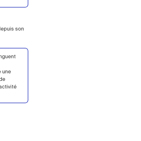
depuis son
inguent
e une
 de
activité