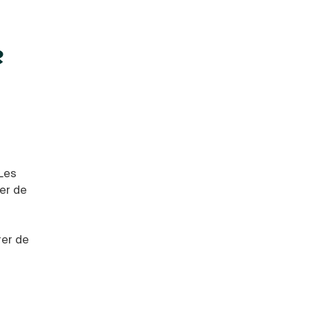
?
 Les
ger de
rer de