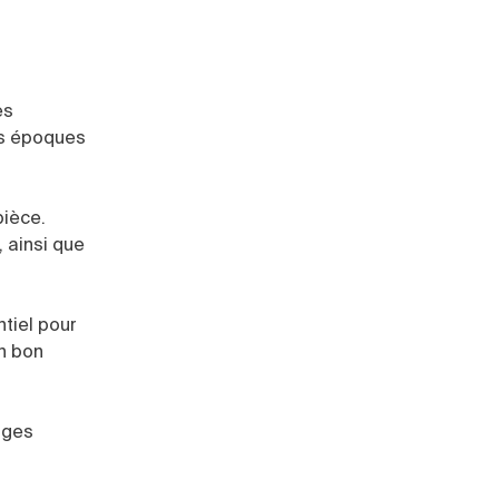
es
es époques
pièce.
, ainsi que
tiel pour
un bon
rges