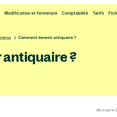
Cliquez ici pour reprendre votre démarche
Fermer la
e
Modification et fermeture
Comptabilité
Tarifs
Fich
mmerce
Comment devenir antiquaire ?
antiquaire ?
Mis à jour le