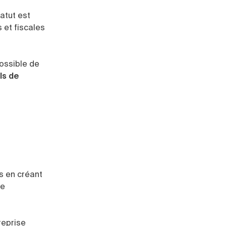
tatut est
 et fiscales
possible de
ls de
s en créant
de
reprise