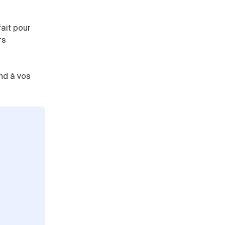
ait pour
rs
nd à vos