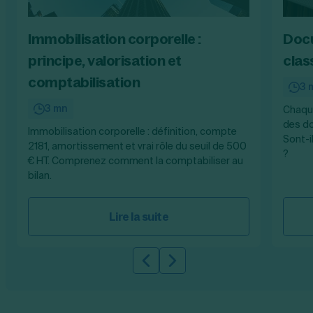
Immobilisation corporelle :
Docu
principe, valorisation et
clas
comptabilisation
3 
3 mn
Chaque
des do
Immobilisation corporelle : définition, compte
Sont-i
2181, amortissement et vrai rôle du seuil de 500
?
€ HT. Comprenez comment la comptabiliser au
bilan.
Lire la suite
Slide précédente
Slide suivante