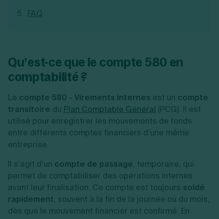
Création d'EURL
Toutes les modifications
FAQ
Je suis autonome
Création de SASU
Je souhaite être accompagné
Création de SARL
Création de SAS
Création de SCI
Qu’est-ce que le compte 580 en
Création d'association
Découvrez notre cabinet d'expertise
Aides à la création d’entreprise
comptable LS Compta
comptabilité ?
Ouverture compte pro
Fermeture d’une entreprise
Le
compte 580 - Virements internes
est un
compte
transitoire
du
Plan Comptable Général
(PCG). Il est
utilisé pour enregistrer les mouvements de fonds
Création d'entreprise
entre différents comptes financiers d’une même
entreprise.
Il s’agit d’un
compte de passage
, temporaire, qui
permet de comptabiliser des opérations internes
avant leur finalisation. Ce compte est toujours
soldé
rapidement
, souvent à la fin de la journée ou du mois,
dès que le mouvement financier est confirmé. En