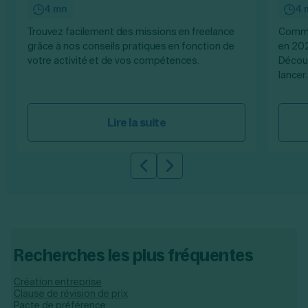
4 mn
4 
Trouvez facilement des missions en freelance
Commen
grâce à nos conseils pratiques en fonction de
en 202
votre activité et de vos compétences.
Découv
lancer.
Lire la suite
Slide précédente
Slide suivante
Recherches les plus fréquentes
Création entreprise
Clause de révision de prix
Pacte de préférence