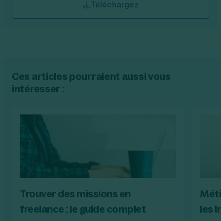
Téléchargez
Ces articles pourraient aussi vous
intéresser :
Trouver des missions en
Méti
freelance : le guide complet
les 