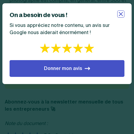
photographe est compris, en général, entre 300 et
400 euros ;
On a besoin de vous !
Ces tarifs sont donnés à titre indicatif et ne prennent
Si vous appréciez notre contenu, un avis sur
pas en compte le niveau d'expérience du freelance.
Google nous aiderait énormément !
Vous savez désormais tout ce qu’il y a à savoir pour
fixer votre salaire de freelance !
Résumer cet article avec :
Donner mon avis
ChatGPT
Perplexity
Claude
Copilot
Mistral
Abonnez-vous à la newsletter mensuelle de tous
les entrepreneurs 🚀
Note du document :