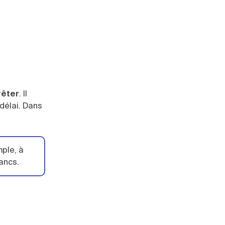
rêter
. Il
délai. Dans
mple, à
rancs.