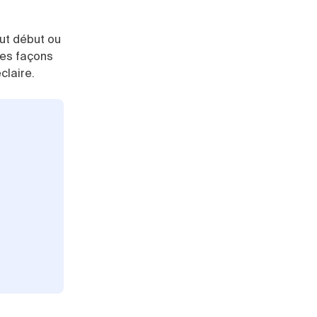
out début ou
res façons
claire.