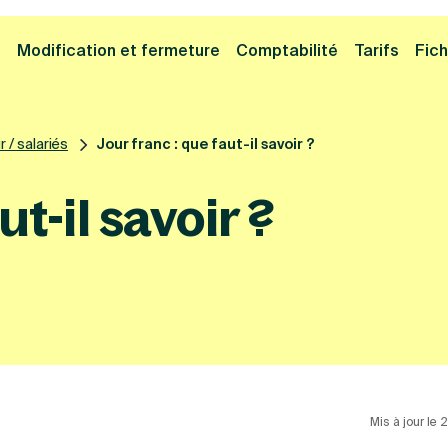
Cliquez ici pour reprendre votre démarche
Fermer la
e
Modification et fermeture
Comptabilité
Tarifs
Fich
 / salariés
Jour franc : que faut-il savoir ?
ut-il savoir ?
Mis à jour le