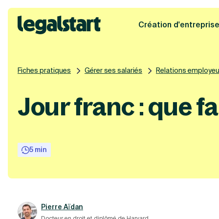
Création d'entrepris
Legalstart
Fiches pratiques
Gérer ses salariés
Relations employeur
Jour franc : que fa
5 min
Pierre Aïdan
Docteur en droit et diplômé de Harvard.