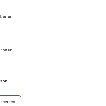
mber un
 non un
e son
concernés