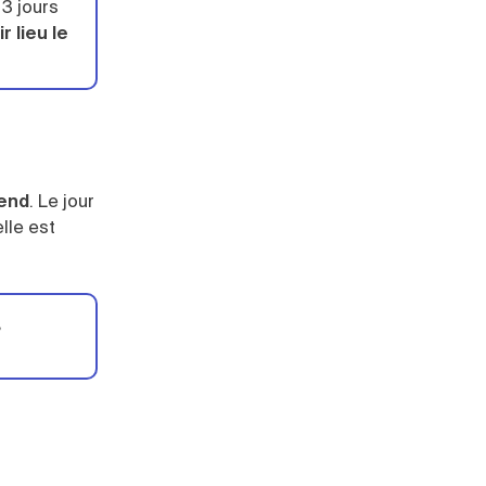
 3 jours
r lieu le
-end
. Le jour
elle est
,