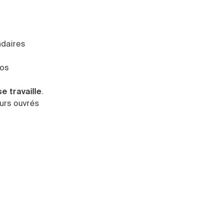
ndaires
pos
e travaille
.
ours ouvrés