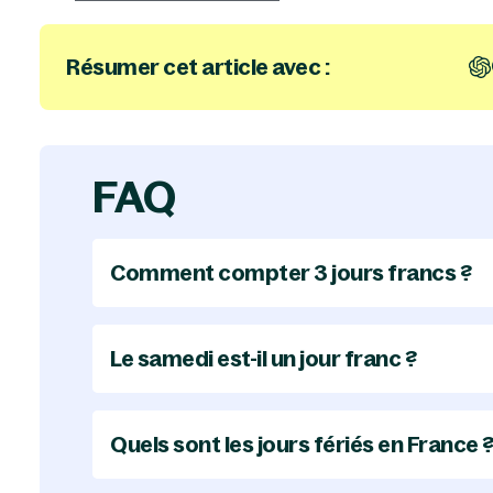
Résumer cet article avec :
FAQ
Comment compter 3 jours francs ?
Pour compter 3 jours francs, il faut commencer
le 3e jour tombe un week-end ou un jour férié,
Le samedi est-il un jour franc ?
Oui, le samedi est considéré comme un jour fr
lieu le week-end. De fait, l’échéance est alors
Quels sont les jours fériés en France 
Les jours fériés fixes en France sont le 1er janvie