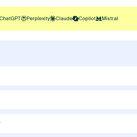
ChatGPT
Perplexity
Claude
Copilot
Mistral
 à calculer à partir du lendemain de la prise de décision. 
 le délai accordé est prolongé d’un jour.
anc. Cependant, le dernier jour franc d’un délai ne peut av
 prolongée jusqu’au lundi suivant inclus.
?
r, le 1er avril, le 1 mai, le 8 mai, le 14 juillet, le 1er novemb