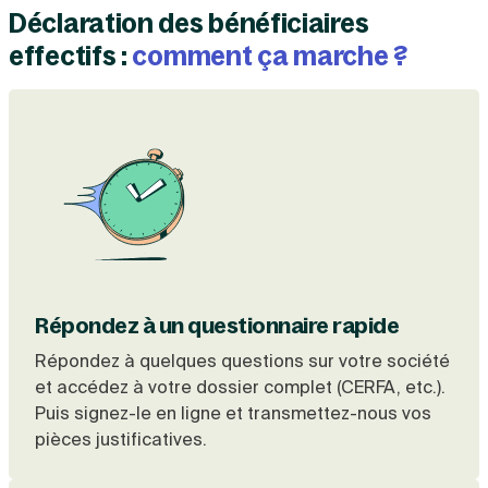
Déclaration des bénéficiaires
Création d'EURL
Toutes les modifications
Je suis autonome
Création de SASU
effectifs :
comment ça marche ?
Je souhaite être accompagné
Création de SARL
Création de SAS
Création de SCI
Création d'association
Découvrez notre cabinet d'expertise
Aides à la création d’entreprise
comptable LS Compta
Ouverture compte pro
Fermeture d’une entreprise
Création d'entreprise
Répondez à un questionnaire rapide
Répondez à quelques questions sur votre société
et accédez à votre dossier complet (CERFA, etc.).
Puis signez-le en ligne et transmettez-nous vos
pièces justificatives.