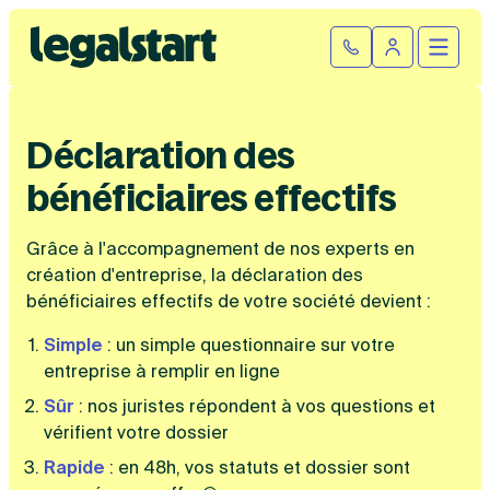
Cliquez ici pour reprendre votre démarche
Fermer la
Ouvrir
Se connect
Legalstart
Création d'entreprise
Déclaration des
Par statut juridique
bénéficiaires effectifs
Modification et fermeture
Créer une SASU
Grâce à l'accompagnement de nos experts en
Modifier son entreprise
Créer une SAS
Comptabilité
création d'entreprise, la déclaration des
Créer une SARL
bénéficiaires effectifs de votre société devient :
Transfert de siège social
Créer une EURL
Par statut
Changement de dénomination sociale
Devenir auto-entrepreneur
Tarifs
Simple
: un simple questionnaire sur votre
Changement de président
Créer une entreprise individuelle
entreprise à remplir
SASU
en
ligne
Changement d’activité
Créer une SCI
SAS
Transformation SARL en SAS
Fiches pratiques
Créer une association
Sûr
: nos juristes répondent à vos questions et
EURL
Transformation d’une SAS en SARL
Par métier
vérifient votre dossier
SARL
Modification association
Faire une recherche
Création d'entreprise
SCI
Modification auto-entreprise
Rapide
: en 48h, vos statuts et dossier sont
Conseil/finance
Entreprise individuelle
Cession de parts sociales