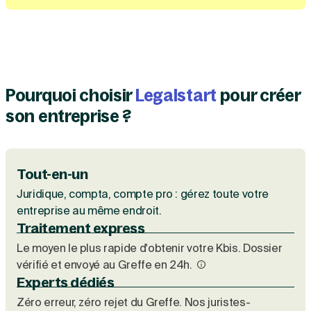
Création d'EURL
Toutes les modifications
Je suis autonome
Création de SASU
Je souhaite être accompagné
Création de SARL
Création de SAS
Création de SCI
Création d'association
Découvrez notre cabinet d'expertise
Pourquoi choisir
Legalstart
pour créer
Aides à la création d’entreprise
comptable LS Compta
son entreprise ?
Ouverture compte pro
Fermeture d’une entreprise
Tout-en-un
Création d'entreprise
Juridique, compta, compte pro : gérez toute votre
entreprise au même endroit.
Traitement express
Le moyen le plus rapide d'obtenir votre Kbis. Dossier
vérifié et envoyé au Greffe en 24h.
Experts dédiés
Zéro erreur, zéro rejet du Greffe. Nos juristes-