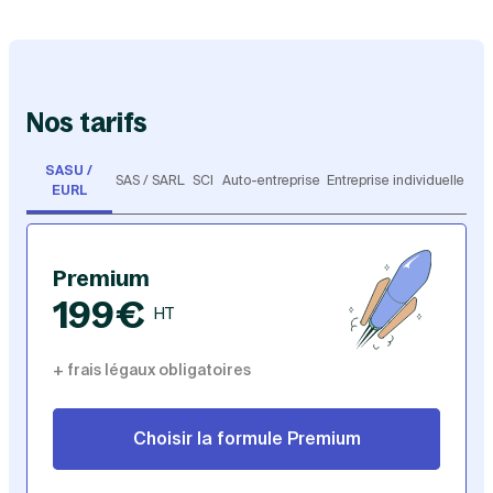
Nos tarifs
SASU /
SAS /
SC
Auto-
Entreprise
EURL
SARL
I
entreprise
individuelle
Choisie par 7 entrepreneurs sur 10
Premium
199€
HT
+ frais légaux obligatoires
Choisir la formule Premium