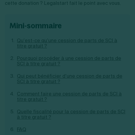
cette donation ? Legalstart fait le point avec vous.
Création d'EURL
Toutes les modifications
Je suis autonome
Création de SASU
Je souhaite être accompagné
Création de SARL
mini-sommaire
Création de SAS
Création de SCI
Création d'association
Découvrez notre cabinet d'expertise
Qu’est-ce qu’une cession de parts de SCI à
Aides à la création d’entreprise
comptable LS Compta
titre gratuit ?
Ouverture compte pro
Fermeture d’une entreprise
Pourquoi procéder à une cession de parts de
SCI à titre gratuit ?
Qui peut bénéficier d’une cession de parts de
SCI à titre gratuit ?
Création d'entreprise
Comment faire une cession de parts de SCI à
titre gratuit ?
Quelle fiscalité pour la cession de parts de SCI
à titre gratuit ?
FAQ