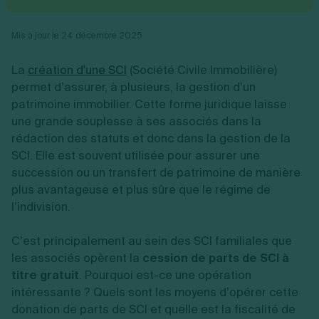
Vente en ligne
Fiches SASU
Micro entreprise
Cession d'actions
Services aux entreprises
Fiches SAS
LMNP
Transmission universelle de patrimoine
Construction/travaux
Mis à jour le 24 décembre 2025
Fiches EURL
Par métier
Augmentation de capital
Restauration
Fiches SARL
Réduction de capital
Commerce
La
création d'une SCI
(Société Civile Immobilière)
Fiches SCI
Gérer son entreprise
Conseil/finance
Transport
Fiches auto-entrepreneur
permet d’assurer, à plusieurs, la gestion d’un
Vente en ligne
Autres
Fiches association
patrimoine immobilier. Cette forme juridique laisse
Services aux entreprises
Gestion comptable
Ressources
Toutes les fiches sur la création
une grande souplesse à ses associés dans la
Construction/travaux
Approbation des comptes
Autres démarches
Restauration
Dépôt de marque
rédaction des statuts et donc dans la gestion de la
Simulateur de choix de forme juridique
Commerce
Recherche d'antériorité
SCI. Elle est souvent utilisée pour assurer une
Calcul de charges sociales
Gestion d’entreprise
Transport
Protection des créations
Estimation du coût de création
succession ou un transfert de patrimoine de manière
Fermeture d’entreprise
Autres
Confidentialité de l'adresse du dirigeant
Calcul d'éligibilité à l'ACRE
plus avantageuse et plus sûre que le régime de
Exercice d’un métier
Par fonctionnalité
Fermer son entreprise
Vérification de la disponibilité du nom d'entreprise
l’indivision.
Recouvrement de factures
Générateur de mentions légales
Gérer ses salariés
Logiciel de facturation
Radiation auto entrepreneur
Sélection de fiches pratiques
C’est principalement au sein des SCI familiales que
Logiciel de comptabilité
Mise en sommeil
les associés opèrent la
cession de parts de SCI à
Gestion des achats
Dissolution-liquidation
Ouvrir sa société
titre gratuit
Gestion de la trésorerie
Création d'entreprise
. Pourquoi est-ce une opération
Dépôt de bilan
Création d'entreprise
Bilans et déclarations fiscales
intéressante ? Quels sont les moyens d’opérer cette
Création de micro-entreprise
donation de parts de SCI et quelle est la fiscalité de
Par besoin
Devenir auto entrepreneur