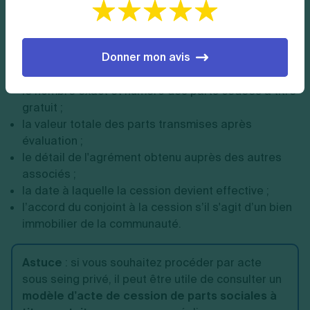
procède simultanément aux formalités fiscales
obligatoires.
L'acte de donation doit mentionner obligatoirement :
Donner mon avis
l'identité complète du donateur et du donataire ;
le nombre exact et numéro des parts cédées à titre
gratuit ;
la valeur totale des parts transmises après
évaluation ;
le détail de l'agrément obtenu auprès des autres
associés ;
la date à laquelle la cession devient effective ;
l’accord du conjoint à la cession s’il s'agit d’un bien
immobilier de la communauté.
Astuce
:
si vous souhaitez procéder par acte
sous seing privé, il peut être utile de consulter un
modèle d’acte de cession de parts sociales à