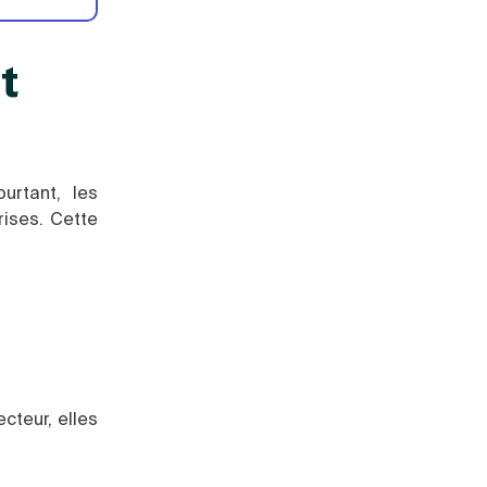
t
urtant, les
rises. Cette
;
cteur, elles