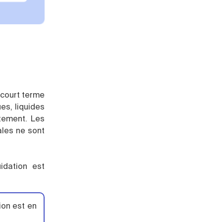
à court terme
es, liquides
atement. Les
ales ne sont
idation est
ion est en