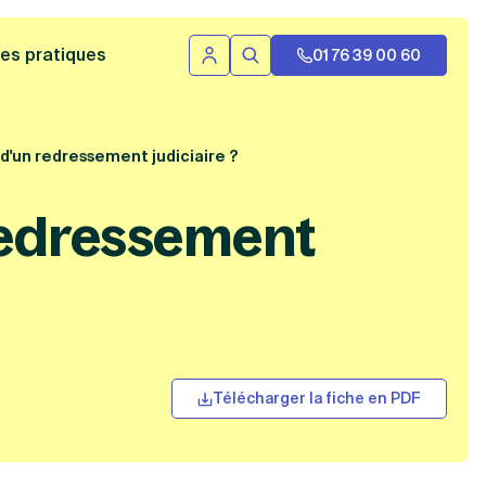
 bannière
es pratiques
01 76 39 00 60
Se connecter
Rechercher
d'un redressement judiciaire ?
redressement
Télécharger la fiche en PDF