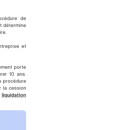
rocédure de
t détermine
ire.
ntreprise et
sement porte
urer 10 ans.
la procédure
r la cession
a
liquidation