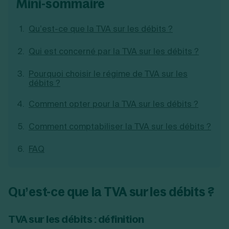
mini-sommaire
Création d'EURL
Toutes les modifications
Je suis autonome
Création de SASU
Qu’est-ce que la TVA sur les débits ?
Je souhaite être accompagné
Création de SARL
Création de SAS
Qui est concerné par la TVA sur les débits ?
Création de SCI
Création d'association
Découvrez notre cabinet d'expertise
Pourquoi choisir le régime de TVA sur les
Aides à la création d’entreprise
comptable LS Compta
débits ?
Ouverture compte pro
Fermeture d’une entreprise
Comment opter pour la TVA sur les débits ?
Comment comptabiliser la TVA sur les débits ?
Création d'entreprise
FAQ
Qu’est-ce que la TVA sur les débits ?
TVA sur les débits : définition