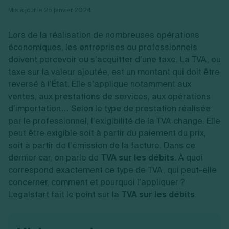
Vente en ligne
Fiches SASU
Micro entreprise
Cession d'actions
Mis à jour le 25 janvier 2024
Services aux entreprises
Fiches SAS
LMNP
Transmission universelle de patrimoine
Construction/travaux
Fiches EURL
Par métier
Augmentation de capital
Restauration
Lors de la réalisation de nombreuses opérations
Fiches SARL
Réduction de capital
Commerce
économiques, les entreprises ou professionnels
Fiches SCI
Gérer son entreprise
Conseil/finance
Transport
doivent percevoir ou s’acquitter d’une taxe. La TVA, ou
Fiches auto-entrepreneur
Vente en ligne
Autres
taxe sur la valeur ajoutée, est un montant qui doit être
Fiches association
Services aux entreprises
Gestion comptable
Ressources
Toutes les fiches sur la création
reversé à l’État. Elle s’applique notamment aux
Construction/travaux
Approbation des comptes
Autres démarches
ventes, aux prestations de services, aux opérations
Restauration
Dépôt de marque
Simulateur de choix de forme juridique
d’importation… Selon le type de prestation réalisée
Commerce
Recherche d'antériorité
Calcul de charges sociales
Gestion d’entreprise
Transport
Protection des créations
par le professionnel, l’exigibilité de la TVA change. Elle
Estimation du coût de création
Fermeture d’entreprise
Autres
Confidentialité de l'adresse du dirigeant
peut être exigible soit à partir du paiement du prix,
Calcul d'éligibilité à l'ACRE
Exercice d’un métier
Par fonctionnalité
Fermer son entreprise
Vérification de la disponibilité du nom d'entreprise
soit à partir de l’émission de la facture. Dans ce
Recouvrement de factures
Générateur de mentions légales
dernier car, on parle de
TVA sur les débits
. À quoi
Gérer ses salariés
Logiciel de facturation
Radiation auto entrepreneur
correspond exactement ce type de TVA, qui peut-elle
Sélection de fiches pratiques
Logiciel de comptabilité
Mise en sommeil
concerner, comment et pourquoi l’appliquer ?
Gestion des achats
Dissolution-liquidation
Legalstart fait le point sur la
TVA sur les débits
.
Ouvrir sa société
Gestion de la trésorerie
Création d'entreprise
Dépôt de bilan
Création d'entreprise
Bilans et déclarations fiscales
Création de micro-entreprise
Par besoin
Devenir auto entrepreneur