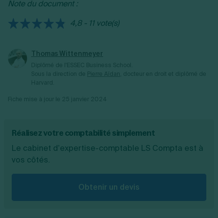
Note du document :
déductible est supérieure à celle collectée,
c’est l’État qui doit de l’argent à l’entreprise :
4,8 - 11 vote(s)
on parle alors de TVA récupérable.
Thomas Wittenmeyer
Diplômé de l'ESSEC Business School.
Sous la direction de
Pierre Aïdan
, docteur en droit et diplômé de
Harvard.
Fiche mise à jour le
25 janvier 2024
Réalisez votre comptabilité simplement
Le cabinet d’expertise-comptable LS Compta est à
vos côtés.
Obtenir un devis