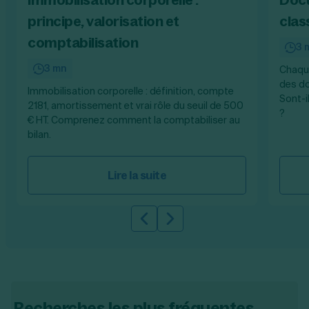
principe, valorisation et
clas
comptabilisation
3 
3 mn
Chaque
des do
Immobilisation corporelle : définition, compte
Sont-i
2181, amortissement et vrai rôle du seuil de 500
?
€ HT. Comprenez comment la comptabiliser au
bilan.
Lire la suite
Slide précédente
Slide suivante
Recherches les plus fréquentes