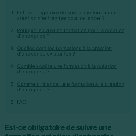
Création d'EURL
Toutes les modifications
Je suis autonome
Création de SASU
Est-ce obligatoire de suivre une formation
Je souhaite être accompagné
création d’entreprise pour se lancer ?
Création de SARL
Création de SAS
Pourquoi suivre une formation pour la création
Création de SCI
d’entreprise ?
Création d'association
Découvrez notre cabinet d'expertise
Aides à la création d’entreprise
comptable LS Compta
Quelles sont les formations à la création
Ouverture compte pro
d’entreprise existantes ?
Fermeture d’une entreprise
Combien coûte une formation à la création
d’entreprise ?
Création d'entreprise
Comment financer une formation à la création
d’entreprise ?
FAQ
Est-ce obligatoire de suivre une