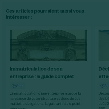
Ces articles pourraient aussi vous
intéresser :
Immatriculation de son
Décl
entreprise : le guide complet
effec
3 mn
4 
L’immatriculation d’une entreprise marque la
Découv
naissance de votre structure et donc de vos
des bé
multiples obligations. Legalstart fait le point
coût 2
pour vous.
RBE.