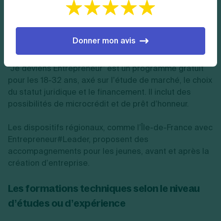
sessions abordent le développement d’une idée
d’entreprise, avec un tarif réduit pour les adhérentes.
Donner mon avis
Pour les jeunes entrepreneurs
“Je deviens Entrepreneur” est un programme gratuit
pour les 18-32 ans, axé sur l’étude de marché, le choix
du statut juridique et le financement. Il inclut des
possibilités de microcrédit et de prêt d’honneur.
Les dispositifs régionaux, comme l’Île-de-France avec
Entrepreneur#Leader, proposent des
accompagnements pour les jeunes, avant et après la
création d’entreprise.
Les formations techniques selon le niveau
d’études ou d’expérience