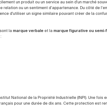
lement un produit ou un service au sein d'un marché souve
une relation ou un sentiment d’appartenance. Du côté de l’en
nce d'utiliser un signe similaire pouvant créer de la confu
sont la
marque verbale
et la
marque figurative ou semi-f
:
titut National de la Propriété Industrielle (INPI). Une fois 
 français pour une durée de dix ans. Cette protection est r