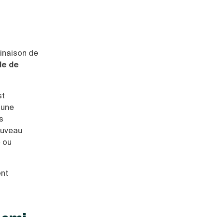
inaison de
le de
st
'une
s
ouveau
e ou
ent
s