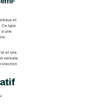
semi-
erbaux et
. Ce type
t à une
emi-
rte et une
e verbale,
protection
atif
u