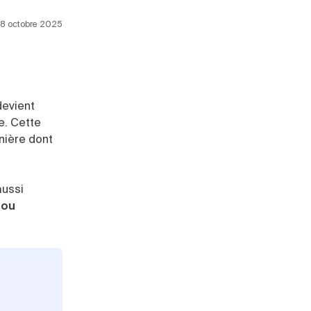
 18 octobre 2025
devient
ée. Cette
anière dont
aussi
 ou