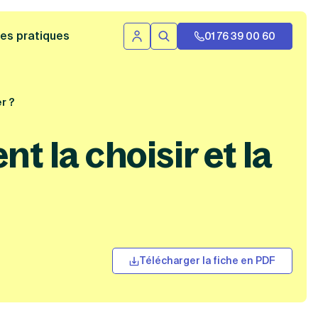
 bannière
es pratiques
01 76 39 00 60
Se connecter
Rechercher
r ?
 la choisir et la
Télécharger la fiche en PDF