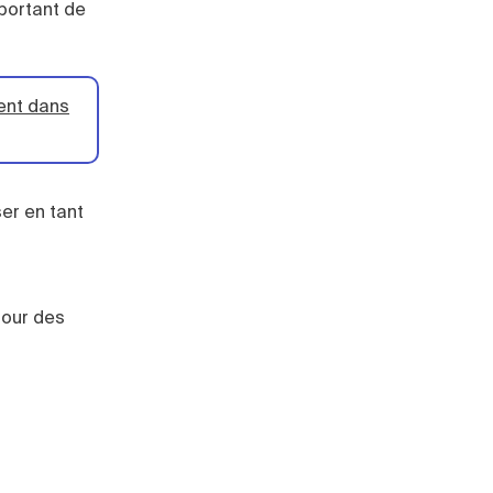
mportant de
ent dans
ser en tant
pour des