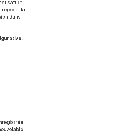
nt saturé.
treprise, la
sion dans
igurative.
enregistrée,
enouvelable