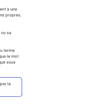
ent à une
oms propres,
e ou sa
du terme
 que le mot
rque sous
par la