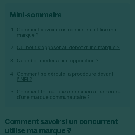
Création d'EURL
Toutes les modifications
Je suis autonome
Création de SASU
mini-sommaire
Je souhaite être accompagné
Création de SARL
Création de SAS
Comment savoir si un concurrent utilise ma
Création de SCI
marque ?
Création d'association
Découvrez notre cabinet d'expertise
Aides à la création d’entreprise
comptable LS Compta
Qui peut s'opposer au dépôt d’une marque ?
Ouverture compte pro
Fermeture d’une entreprise
Quand procéder à une opposition ?
Comment se déroule la procédure devant
l’INPI ?
Création d'entreprise
Comment former une opposition à l’encontre
d’une marque communautaire ?
Comment savoir si un concurrent
utilise ma marque ?