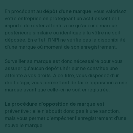
Vente en ligne
Fiches SASU
Micro entreprise
Cession d'actions
Services aux entreprises
Fiches SAS
En procédant au
LMNP
dépôt d'une marque
, vous valorisez
Transmission universelle de patrimoine
Construction/travaux
Fiches EURL
Par métier
Augmentation de capital
votre entreprise en protégeant un actif essentiel. Il
Restauration
Fiches SARL
Réduction de capital
importe de rester attentif à ce qu’aucune marque
Commerce
Fiches SCI
Gérer son entreprise
Conseil/finance
Transport
postérieure similaire ou identique à la vôtre ne soit
Fiches auto-entrepreneur
Vente en ligne
Autres
déposée. En effet, l’INPI ne vérifie pas la disponibilité
Fiches association
Services aux entreprises
Gestion comptable
Ressources
d’une marque où moment de son enregistrement.
Toutes les fiches sur la création
Construction/travaux
Approbation des comptes
Autres démarches
Restauration
Dépôt de marque
Simulateur de choix de forme juridique
Surveiller sa marque est donc nécessaire pour vous
Commerce
Recherche d'antériorité
Calcul de charges sociales
assurer qu’aucun dépôt ultérieur ne constitue une
Gestion d’entreprise
Transport
Protection des créations
Estimation du coût de création
Fermeture d’entreprise
atteinte à vos droits. A ce titre, vous disposez d’un
Autres
Confidentialité de l'adresse du dirigeant
Calcul d'éligibilité à l'ACRE
Exercice d’un métier
Par fonctionnalité
Fermer son entreprise
droit d’agir, vous permettant de faire opposition à une
Vérification de la disponibilité du nom d'entreprise
Recouvrement de factures
marque avant que celle-ci ne soit enregistrée.
Générateur de mentions légales
Gérer ses salariés
Logiciel de facturation
Radiation auto entrepreneur
Sélection de fiches pratiques
Logiciel de comptabilité
Mise en sommeil
La procédure d’opposition de marque
est
Gestion des achats
Dissolution-liquidation
préventive : elle n’aboutit donc pas à une sanction,
Ouvrir sa société
Gestion de la trésorerie
Création d'entreprise
Dépôt de bilan
mais vous permet d’empêcher l’enregistrement d’une
Création d'entreprise
Bilans et déclarations fiscales
nouvelle marque.
Création de micro-entreprise
Par besoin
Devenir auto entrepreneur