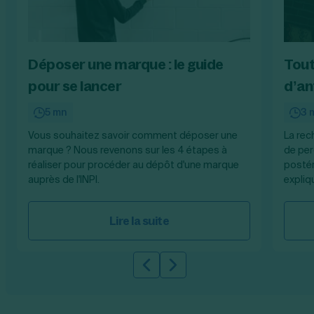
Déposer une marque : le guide
Tout
pour se lancer
d’an
5 mn
3 
Vous souhaitez savoir comment déposer une
La rec
marque ? Nous revenons sur les 4 étapes à
de per
réaliser pour procéder au dépôt d'une marque
postér
auprès de l'INPI.
expliq
Lire la suite
Slide précédente
Slide suivante