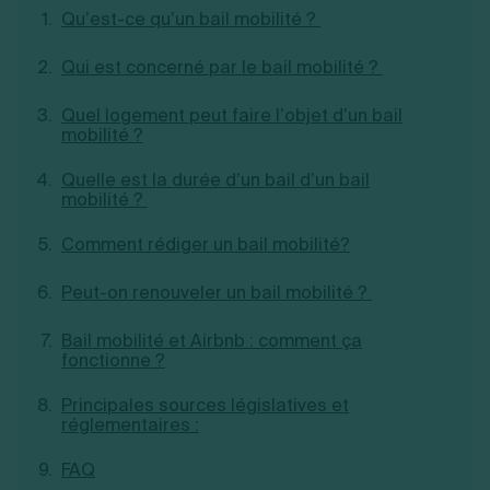
Qu’est-ce qu’un bail mobilité ?
Création d'EURL
Toutes les modifications
Je suis autonome
Création de SASU
Je souhaite être accompagné
Qui est concerné par le bail mobilité ?
Création de SARL
Création de SAS
Création de SCI
Quel logement peut faire l’objet d’un bail
mobilité ?
Création d'association
Découvrez notre cabinet d'expertise
Aides à la création d’entreprise
comptable LS Compta
Quelle est la durée d’un bail d’un bail
Ouverture compte pro
mobilité ?
Fermeture d’une entreprise
Comment rédiger un bail mobilité?
Peut-on renouveler un bail mobilité ?
Création d'entreprise
Bail mobilité et Airbnb : comment ça
fonctionne ?
Principales sources législatives et
réglementaires :
FAQ