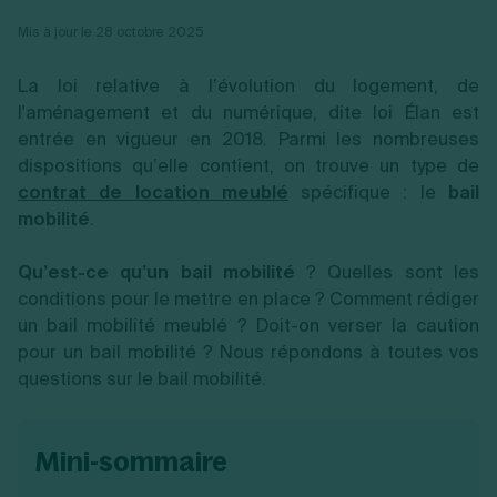
Vente en ligne
Fiches SASU
Micro entreprise
Cession d'actions
Services aux entreprises
Mis à jour le 28 octobre 2025
Fiches SAS
LMNP
Transmission universelle de patrimoine
Construction/travaux
Fiches EURL
Par métier
Augmentation de capital
Restauration
La loi relative à l’évolution du logement, de
Fiches SARL
Réduction de capital
Commerce
Fiches SCI
l'aménagement et du numérique, dite loi Élan est
Gérer son entreprise
Conseil/finance
Transport
Fiches auto-entrepreneur
entrée en vigueur en 2018. Parmi les nombreuses
Vente en ligne
Autres
Fiches association
dispositions qu’elle contient, on trouve un type de
Services aux entreprises
Gestion comptable
Ressources
Toutes les fiches sur la création
Construction/travaux
Approbation des comptes
contrat de location meublé
spécifique : le
bail
Autres démarches
Restauration
Dépôt de marque
mobilité
.
Simulateur de choix de forme juridique
Commerce
Recherche d'antériorité
Calcul de charges sociales
Gestion d’entreprise
Transport
Protection des créations
Estimation du coût de création
Qu’est-ce qu’un bail mobilité
? Quelles sont les
Fermeture d’entreprise
Autres
Confidentialité de l'adresse du dirigeant
Calcul d'éligibilité à l'ACRE
conditions pour le mettre en place ? Comment rédiger
Exercice d’un métier
Par fonctionnalité
Fermer son entreprise
Vérification de la disponibilité du nom d'entreprise
un bail mobilité meublé ? Doit-on verser la caution
Recouvrement de factures
Générateur de mentions légales
Gérer ses salariés
pour un bail mobilité ? Nous répondons à toutes vos
Logiciel de facturation
Radiation auto entrepreneur
Sélection de fiches pratiques
questions sur le bail mobilité.
Logiciel de comptabilité
Mise en sommeil
Gestion des achats
Dissolution-liquidation
Ouvrir sa société
Gestion de la trésorerie
Création d'entreprise
Dépôt de bilan
Création d'entreprise
Bilans et déclarations fiscales
mini-sommaire
Création de micro-entreprise
Par besoin
Devenir auto entrepreneur