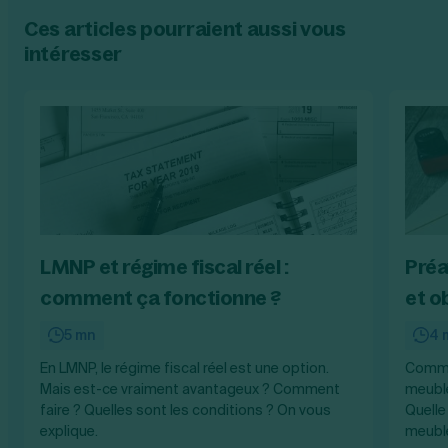
Ces articles pourraient aussi vous
intéresser
LMNP et régime fiscal réel :
Préa
comment ça fonctionne ?
et o
5 mn
4 
En LMNP, le régime fiscal réel est une option.
Commen
Mais est-ce vraiment avantageux ? Comment
meublé
faire ? Quelles sont les conditions ? On vous
Quelle
explique.
meublé